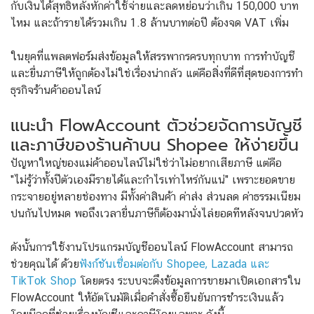
กับเงินได้สุทธิหลังหักค่าใช้จ่ายและลดหย่อนว่าเกิน 150,000 บาท
ไหม และถ้ารายได้รวมเกิน 1.8 ล้านบาทต่อปี ต้องจด VAT เพิ่ม
ในยุคที่แพลตฟอร์มส่งข้อมูลให้สรรพากรครบทุกบาท การทำบัญชี
และยื่นภาษีให้ถูกต้องไม่ใช่เรื่องน่ากลัว แต่คือสิ่งที่ดีที่สุดของการทำ
ธุรกิจร้านค้าออนไลน์
แนะนำ FlowAccount ตัวช่วยจัดการบัญชี
และภาษีของร้านค้าบน Shopee ให้ง่ายขึ้น
ปัญหาใหญ่ของแม่ค้าออนไลน์ไม่ใช่ว่าไม่อยากเสียภาษี แต่คือ
"ไม่รู้ว่าทั้งปีตัวเองมีรายได้และกำไรเท่าไหร่กันแน่" เพราะยอดขาย
กระจายอยู่หลายช่องทาง มีทั้งค่าสินค้า ค่าส่ง ส่วนลด ค่าธรรมเนียม
ปนกันไปหมด พอถึงเวลายื่นภาษีก็ต้องมานั่งไล่ยอดทีหลังจนปวดหัว
ดังนั้นการใช้งานโปรแกรมบัญชีออนไลน์ FlowAccount สามารถ
ช่วยคุณได้ ด้วย
ฟังก์ชันเชื่อมต่อกับ Shopee, Lazada และ
TikTok Shop
โดยตรง ระบบจะดึงข้อมูลการขายมาเปิดเอกสารใน
FlowAccount ให้อัตโนมัติเมื่อคำสั่งซื้อยืนยันการชำระเงินแล้ว