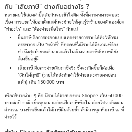
กับ “เสียภาษี” ต่างกันอย่างไร ?
หลายคนใช้สองคำนี้สลับกันจนเข้าใจผิด ทั้งที่ความหมายคนละ
เรื่อง การแยกให้ออกตั้งแต่ต้นจะช่วยให้คุณรู้ว่าร้านของตัวเองต้อง
"ทำอะไร" และ "ต้องจ่ายเมื่อไหร่" กันแน่
ยื่นภาษี คือการกรอกแบบแสดงรายการรายได้ส่งให้กรม
สรรพากร เป็น "หน้าที่" ที่ทุกคนซึ่งมีรายได้ถึงเกณฑ์ต้อง
ทำ ถึงสุดท้ายจะคำนวณแล้วไม่ต้องจ่ายภาษีสักบาทก็ยัง
ต้องยื่นอยู่ดี
เสียภาษี คือการจ่ายเงินภาษีจริง ซึ่งจะเกิดขึ้นก็ต่อเมื่อ
"เงินได้สุทธิ" (รายได้หลังหักค่าใช้จ่ายและค่าลดหย่อน
แล้ว) เกิน 150,000 บาท
หรืออธิบายง่าย ๆ คือ มีรายได้ขายของบน Shopee เกิน 60,000
บาทต่อปี = ต้องยื่นทุกคน แต่จะเสียภาษีหรือไม่ ค่อยไปว่ากันตอน
คำนวณ บางร้านยื่นแล้วได้ภาษีคืนด้วยซ้ำ ถ้ามีการถูกหักภาษี ณ ที่
จ่ายไว้