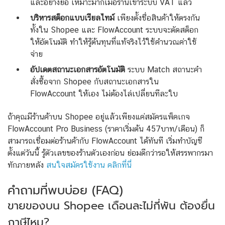
และอย่างย่อ เหมาะมากเมื่อร้านเข้าระบบ VAT แล้ว
บริหารสต็อกแบบเรียลไทม์
เพียงตั้งชื่อสินค้าให้ตรงกัน
ทั้งใน Shopee และ FlowAccount ระบบจะตัดสต็อก
ให้อัตโนมัติ ทำให้รู้ต้นทุนที่แท้จริงไว้ใช้คำนวณค่าใช้
จ่าย
อัปเดตสถานะเอกสารอัตโนมัติ
ระบบ Match สถานะคำ
สั่งซื้อจาก Shopee กับสถานะเอกสารใน
FlowAccount ให้เอง ไม่ต้องไล่เปลี่ยนทีละใบ
ถ้าคุณมีร้านค้าบน Shopee อยู่แล้วเพียงแค่สมัครแพ็คเกจ
FlowAccount Pro Business (ราคาเริ่มต้น 457บาท/เดือน) ก็
สามารถเชื่อมต่อร้านค้ากับ FlowAccount ได้ทันที เริ่มทำบัญชี
ตั้งแต่วันนี้ รู้ตัวเลขของร้านตัวเองก่อน ย่อมดีกว่ารอให้สรรพากรมา
ทักภายหลัง
สนใจสมัครใช้งาน คลิกที่นี่
คำถามที่พบบ่อย (FAQ)
ขายของบน Shopee เดือนละไม่กี่พัน ต้องยื่น
ภาษีไหม?