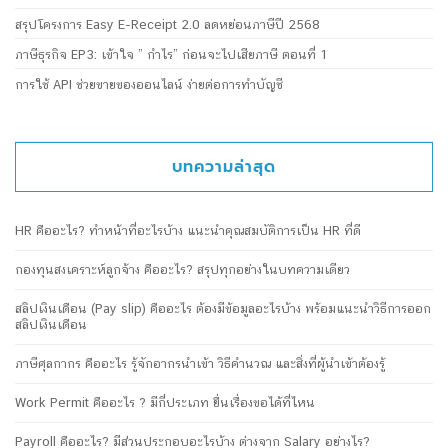
สรุปโครงการ Easy E-Receipt 2.0 ลดหย่อนภาษีปี 2568
ภาษีธุรกิจ EP3: เข้าใจ ” กำไร” ก่อนจะไปเสียภาษี ตอนที่ 1
การใช้ API ช่วยขายของออนไลน์ ง่ายต่อการทำบัญชี
บทความล่าสุด
HR คืออะไร? ทำหน้าที่อะไรบ้าง แนะนำคุณสมบัติการเป็น HR ที่ดี
กองทุนสงเคราะห์ลูกจ้าง คืออะไร? สรุปทุกอย่างในบทความเดียว
สลิปเงินเดือน (Pay slip) คืออะไร ต้องมีข้อมูลอะไรบ้าง พร้อมแนะนำวิธีการออก
สลิปเงินเดือน
ภาษีศุลกากร คืออะไร รู้จักอากรนำเข้า วิธีคำนวณ และสิ่งที่ผู้นำเข้าต้องรู้
Work Permit คืออะไร ? มีกี่ประเภท ยื่นเรื่องขอได้ที่ไหน
Payroll คืออะไร? มีส่วนประกอบอะไรบ้าง ต่างจาก Salary อย่างไร?