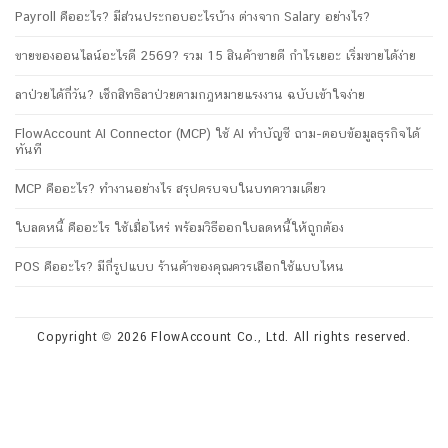
Payroll คืออะไร? มีส่วนประกอบอะไรบ้าง ต่างจาก Salary อย่างไร?
ขายของออนไลน์อะไรดี 2569? รวม 15 สินค้าขายดี กำไรเยอะ เริ่มขายได้ง่าย
ลาป่วยได้กี่วัน? เช็กสิทธิลาป่วยตามกฎหมายแรงงาน ฉบับเข้าใจง่าย
FlowAccount AI Connector (MCP) ใช้ AI ทำบัญชี ถาม-ตอบข้อมูลธุรกิจได้
ทันที
MCP คืออะไร? ทำงานอย่างไร สรุปครบจบในบทความเดียว
ใบลดหนี้ คืออะไร ใช้เมื่อไหร่ พร้อมวิธีออกใบลดหนี้ให้ถูกต้อง
POS คืออะไร? มีกี่รูปแบบ ร้านค้าของคุณควรเลือกใช้แบบไหน
Copyright © 2026 FlowAccount Co., Ltd. All rights reserved.