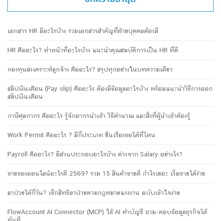
เอกสาร HR มีอะไรบ้าง รวมเอกสารสำคัญที่ฝ่ายบุคคลต้องมี
HR คืออะไร? ทำหน้าที่อะไรบ้าง แนะนำคุณสมบัติการเป็น HR ที่ดี
กองทุนสงเคราะห์ลูกจ้าง คืออะไร? สรุปทุกอย่างในบทความเดียว
สลิปเงินเดือน (Pay slip) คืออะไร ต้องมีข้อมูลอะไรบ้าง พร้อมแนะนำวิธีการออก
สลิปเงินเดือน
ภาษีศุลกากร คืออะไร รู้จักอากรนำเข้า วิธีคำนวณ และสิ่งที่ผู้นำเข้าต้องรู้
Work Permit คืออะไร ? มีกี่ประเภท ยื่นเรื่องขอได้ที่ไหน
Payroll คืออะไร? มีส่วนประกอบอะไรบ้าง ต่างจาก Salary อย่างไร?
ขายของออนไลน์อะไรดี 2569? รวม 15 สินค้าขายดี กำไรเยอะ เริ่มขายได้ง่าย
ลาป่วยได้กี่วัน? เช็กสิทธิลาป่วยตามกฎหมายแรงงาน ฉบับเข้าใจง่าย
FlowAccount AI Connector (MCP) ใช้ AI ทำบัญชี ถาม-ตอบข้อมูลธุรกิจได้
ทันที