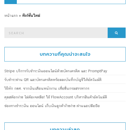
หน้าแรก
»
ฟังก์ชั่นใหม่
Search
Searc
for:
บทความที่คุณน่าจะสนใจ
Stripe บริการรับชำระเงินออนไลน์ด้วยบัตรเครดิต และ PromptPay
รับชำระผ่าน QR และบัตรเครดิตพร้อมลงบันทึกบัญชีให้อัตโนมัติ
วิธีหัก กยศ. จากเงินเดือนพนักงาน เพื่อยื่นกรมสรรพากร
คุมสต๊อกง่าย ไม่ต้องจดมือ! ใช้ FlowAccount บริหารสินค้าอัตโนมัติ
ช่องทางชำระเงิน ออนไลน์ เก็บเงินลูกค้าง้ายง่าย ผ่านแอปมือถือ
บทความล่าสุด