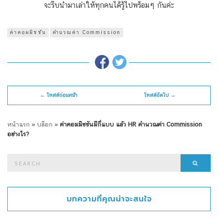
จะรีบนำมาเล่าให้ทุกคนได้รู้ไปพร้อมๆ กันค่ะ
ค่าคอมมิชชัน
คำนวณค่า Commission
← โพสต์ก่อนหน้า
โพสต์ถัดไป →
หน้าแรก
»
บล็อก
»
ค่าคอมมิชชันมีกี่แบบ แล้ว HR คำนวณค่า Commission
อย่างไร?
Search
Searc
for:
บทความที่คุณน่าจะสนใจ