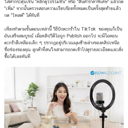
ใส่คำกระตุ้นเช่น "คลิกดูโปรโมชัน" หรือ "สินค้าราคาพิเศษ" แล้วกด
"เพิ่ม" จากนั้นตรวจสอบความเรียบร้อยทั้งหมดเป็นครั้งสุดท้ายแล้ว
กด "โพสต์" ได้ทันที
เพียงทำตามขั้นตอนเหล่านี้ วิธีปักตะกร้าใน TikTok ของคุณก็เป็น
อันเสร็จสมบูรณ์ เมื่อคลิปวิดีโอถูก Publish ออกไป จะมีไอคอน
ตะกร้าสีเหลืองเล็ก ๆ ปรากฏอยู่บริเวณมุมซ้ายล่างของคลิปเหนือ
ชื่อช่องของคุณ ลูกค้าที่สนใจสามารถกดเข้าไปดูรายละเอียดและสั่ง
ซื้อได้เลยทันที