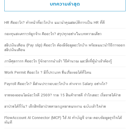
บทความล่าสุด
HR คืออะไร? ทำหน้าที่อะไรบ้าง แนะนำคุณสมบัติการเป็น HR ที่ดี
กองทุนสงเคราะห์ลูกจ้าง คืออะไร? สรุปทุกอย่างในบทความเดียว
สลิปเงินเดือน (Pay slip) คืออะไร ต้องมีข้อมูลอะไรบ้าง พร้อมแนะนำวิธีการออก
สลิปเงินเดือน
ภาษีศุลกากร คืออะไร รู้จักอากรนำเข้า วิธีคำนวณ และสิ่งที่ผู้นำเข้าต้องรู้
Work Permit คืออะไร ? มีกี่ประเภท ยื่นเรื่องขอได้ที่ไหน
Payroll คืออะไร? มีส่วนประกอบอะไรบ้าง ต่างจาก Salary อย่างไร?
ขายของออนไลน์อะไรดี 2569? รวม 15 สินค้าขายดี กำไรเยอะ เริ่มขายได้ง่าย
ลาป่วยได้กี่วัน? เช็กสิทธิลาป่วยตามกฎหมายแรงงาน ฉบับเข้าใจง่าย
FlowAccount AI Connector (MCP) ใช้ AI ทำบัญชี ถาม-ตอบข้อมูลธุรกิจได้
ทันที