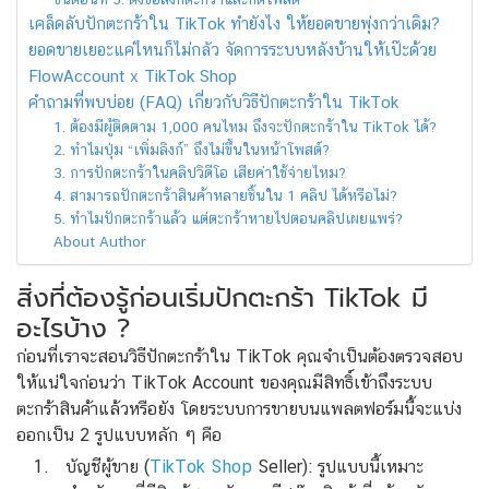
เคล็ดลับปักตะกร้าใน TikTok ทํายังไง ให้ยอดขายพุ่งกว่าเดิม?
ยอดขายเยอะแค่ไหนก็ไม่กลัว จัดการระบบหลังบ้านให้เป๊ะด้วย
FlowAccount x TikTok Shop
คำถามที่พบบ่อย (FAQ) เกี่ยวกับวิธีปักตะกร้าใน TikTok
1. ต้องมีผู้ติดตาม 1,000 คนไหม ถึงจะปักตะกร้าใน TikTok ได้?
2. ทำไมปุ่ม “เพิ่มลิงก์” ถึงไม่ขึ้นในหน้าโพสต์?
3. การปักตะกร้าในคลิปวิดีโอ เสียค่าใช้จ่ายไหม?
4. สามารถปักตะกร้าสินค้าหลายชิ้นใน 1 คลิป ได้หรือไม่?
5. ทำไมปักตะกร้าแล้ว แต่ตะกร้าหายไปตอนคลิปเผยแพร่?
About Author
สิ่งที่ต้องรู้ก่อนเริ่มปักตะกร้า TikTok มี
อะไรบ้าง ?
ก่อนที่เราจะสอนวิธีปักตะกร้าใน TikTok คุณจำเป็นต้องตรวจสอบ
ให้แน่ใจก่อนว่า TikTok Account ของคุณมีสิทธิ์เข้าถึงระบบ
ตะกร้าสินค้าแล้วหรือยัง โดยระบบการขายบนแพลตฟอร์มนี้จะแบ่ง
ออกเป็น 2 รูปแบบหลัก ๆ คือ
บัญชีผู้ขาย (
TikTok Shop
Seller): รูปแบบนี้เหมาะ