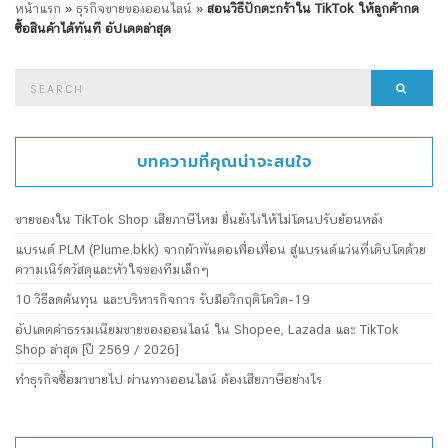
หน้าแรก
»
ธุรกิจขายของออนไลน์
»
สอนวิธีปักตะกร้าใน TikTok ให้ลูกค้ากด
ซื้อสินค้าได้ทันที อัปเดตล่าสุด
Search
Searc
for:
บทความที่คุณน่าจะสนใจ
ขายของใน TikTok Shop เสียภาษีไหม ยื่นยังไงให้ไม่โดนปรับย้อนหลัง
แบรนด์ PLM (Plume.bkk) จากผ้าพันคอเพื่อเพื่อน สู่แบรนด์แว่นที่เติบโตด้วย
ความเนิร์ดวัสดุและหัวใจของทีมเล็กๆ
10 วิธีลดต้นทุน และบริหารกิจการ รับมือวิกฤติโควิด-19
อัปเดตค่าธรรมเนียมขายของออนไลน์ ใน Shopee, Lazada และ TikTok
Shop ล่าสุด [ปี 2569 / 2026]
ทำธุรกิจซื้อมาขายไป ผ่านทางออนไลน์ ต้องเสียภาษีอย่างไร