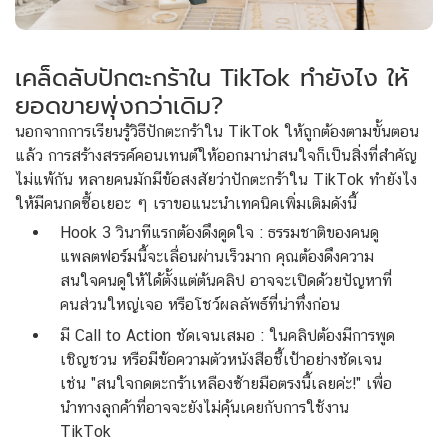
เคล็ดลับปักตะกร้าใน TikTok ทํายังไง ให้
ยอดขายพุ่งกว่าเดิม?
นอกจากการเรียนรู้วิธีปักตะกร้าใน TikTok ให้ถูกต้องตามขั้นตอน
แล้ว การสร้างสรรค์คอนเทนต์ให้ออกมาน่าสนใจก็เป็นสิ่งที่สำคัญ
ไม่แพ้กัน หลายคนมักมีข้อสงสัยว่าปักตะกร้าใน TikTok ทํายังไง
ให้มีคนกดซื้อเยอะ ๆ เราขอแนะนำเทคนิคเพิ่มเติมดังนี้
Hook 3 วินาทีแรกต้องดึงดูดใจ : ธรรมชาติของคนดู
แพลตฟอร์มนี้จะเลื่อนผ่านเร็วมาก คุณต้องดึงความ
สนใจคนดูให้ได้ตั้งแต่ต้นคลิป อาจจะเปิดด้วยปัญหาที่
คนส่วนใหญ่เจอ หรือโชว์ผลลัพธ์ที่น่าทึ่งก่อน
มี Call to Action ชัดเจนเสมอ : ในคลิปต้องมีการพูด
เชิญชวน หรือมีข้อความตัวหนังสือชี้เป้าอย่างชัดเจน
เช่น "สนใจกดตะกร้าเหลืองซ้ายมือตรงนี้เลยค่ะ!" เพื่อ
นำทางลูกค้าที่อาจจะยังไม่คุ้นเคยกับการใช้งาน
TikTok