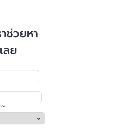
ราช่วยหา
มเลย
่?*