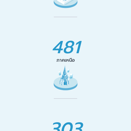
481
ภาคเหนือ
303