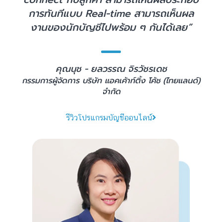
การทันทีแบบ Real-time สามารถเห็นผล
งานของนักบัญชีไปพร้อม ๆ กันได้เลย”
คุณนุช - ยลวรรณ จิรวัชรเดช
กรรมการผู้จัดการ บริษัท แอคเค้าท์ติ้ง โค้ช (ไทยแลนด์)
จำกัด
รีวิวโปรแกรมบัญชีออนไลน์