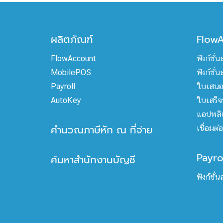
ผลิตภัณฑ์
Flow
FlowAccount
ฟังก์ชั่
MobilePOS
ฟังก์ชั่
Payroll
ใบเสนอ
AutoKey
ใบเสร็จร
แอปพลิเ
คำนวณภาษีหัก ณ ที่จ่าย
เชื่อมต
Payro
ค้นหาสำนักงานบัญชี
ฟังก์ชั่