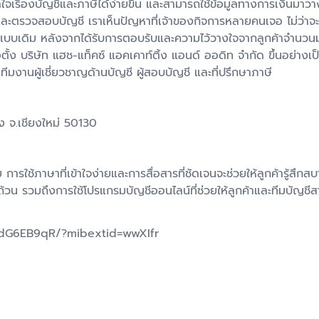
้าใจเรื่องบัญชีและภาษีได้ง่ายขึ้น และสามารถใช้ข้อมูลทางการเงินมาว
ะตรวจสอบบัญชี เราเห็นปัญหาที่เจ้าของกิจการหลายคนเจอ ไม่ว่าจะเป
ชีแบบเดิม หลังจากได้รับการตอบรับและความไว้วางใจจากลูกค้าจำนวน
ตั้ง บริษัท แฮช-แท็คซ์ แอคเคาท์ติ้ง แอนด์ ออดิท จำกัด ขึ้นอย่างเป
ทีมงานผู้เชี่ยวชาญด้านบัญชี ผู้สอบบัญชี และที่ปรึกษาภาษี
 จ.เชียงใหม่ 50130
ย การใช้ภาษาที่เข้าใจง่ายและการสื่อสารที่ชัดเจนจะช่วยให้ลูกค้ารู้สึก
้วน รวมถึงการใช้โปรแกรมบัญชีออนไลน์ที่ช่วยให้ลูกค้าและทีมบัญชีส
dG6EB9qR/?mibextid=wwXIfr