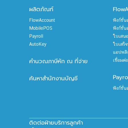
ผลิตภัณฑ์
Flow
FlowAccount
ฟังก์ชั่
MobilePOS
ฟังก์ชั่
Payroll
ใบเสนอ
AutoKey
ใบเสร็จร
แอปพลิเ
คำนวณภาษีหัก ณ ที่จ่าย
เชื่อมต
Payro
ค้นหาสำนักงานบัญชี
ฟังก์ชั่
ติดต่อฝ่ายบริการลูกค้า