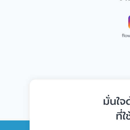
flo
มั่นใ
ที่