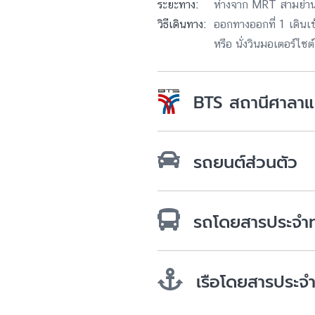
ระยะทาง:
ห่างจาก MRT สามย่าน
วิธีเดินทาง:
ออกทางออกที่ 1 เดินเข
หรือ นั่งวินมอเตอร์ไซต์
BTS สถานีศาลา
ทางออก:
ทางออกที่ 1 (หน้า Do
ระยะทาง:
ห่างจาก BTS ศาลาแดง
รถยนต์ส่วนตัว
วิธีเดินทาง:
ออกทางออกที่ 1 เดินผ่า
จอดฟรี 2 ชั่วโมง และหลังจากนั้น 1
มาที่สกุลไทย ทาวน์เวอร
FlowAccount
รถโดยสารประจำ
สามารถเดินทางมาด้วยสาย 1-40 (93
เรือโดยสารประจ
ท่าเรือสี่พระยา และสามารถต่อรถเมล