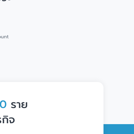
ount
00
ราย
รกิจ