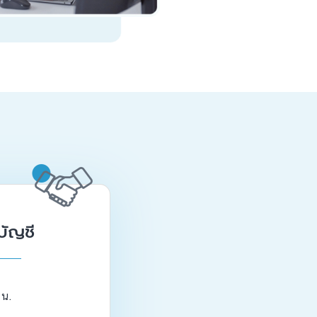
บัญชี
 น.