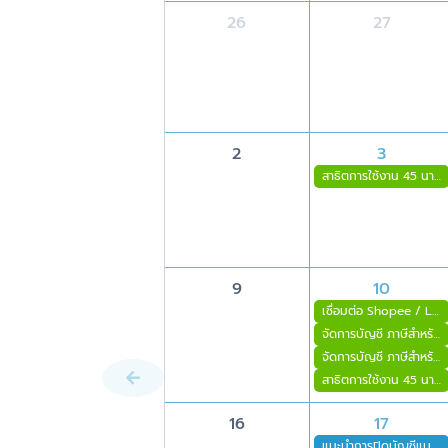
26
27
2
3
สาธิตการใช้งาน 45 นาที
9
10
เชื่อมต่อ Shopee / Lazada / TikTok เข้ากับ FlowAccount
จัดการบัญชี ภาษีสำหรับธุรกิจค้าปลีก-ค้าส่ง ด้วย FlowAccount
จัดการบัญชี ภาษีสำหรับธุรกิจโรงแรมที่พัก
สาธิตการใช้งาน 45 นาที
16
17
แนะนำการปิดบัญชีแบบมือโปรด้วย FlowAccount