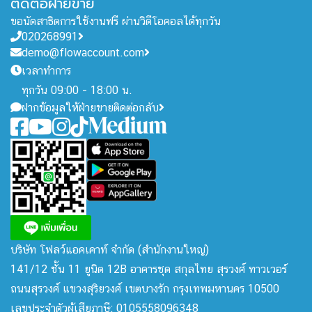
ติดต่อฝ่ายขาย
ขอนัดสาธิตการใช้งานฟรี ผ่านวิดีโอคอลได้ทุกวัน
020268991
demo@flowaccount.com
เวลาทำการ
ทุกวัน 09:00 - 18:00 น.
ฝากข้อมูลให้ฝ่ายขายติดต่อกลับ
บริษัท โฟลว์แอคเคาท์ จำกัด
(สำนักงานใหญ่)
141/12 ชั้น 11 ยูนิต 12B อาคารชุด สกุลไทย สุรวงศ์ ทาวเวอร์
ถนนสุรวงศ์ แขวงสุริยวงศ์ เขตบางรัก กรุงเทพมหานคร 10500
เลขประจำตัวผู้เสียภาษี: 0105558096348