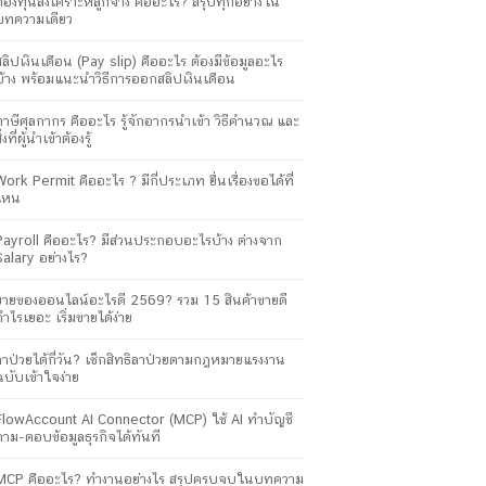
กองทุนสงเคราะห์ลูกจ้าง คืออะไร? สรุปทุกอย่างใน
บทความเดียว
สลิปเงินเดือน (Pay slip) คืออะไร ต้องมีข้อมูลอะไร
บ้าง พร้อมแนะนำวิธีการออกสลิปเงินเดือน
ภาษีศุลกากร คืออะไร รู้จักอากรนำเข้า วิธีคำนวณ และ
ิ่งที่ผู้นำเข้าต้องรู้
Work Permit คืออะไร ? มีกี่ประเภท ยื่นเรื่องขอได้ที่
ไหน
Payroll คืออะไร? มีส่วนประกอบอะไรบ้าง ต่างจาก
Salary อย่างไร?
ขายของออนไลน์อะไรดี 2569? รวม 15 สินค้าขายดี
กำไรเยอะ เริ่มขายได้ง่าย
ลาป่วยได้กี่วัน? เช็กสิทธิลาป่วยตามกฎหมายแรงงาน
ฉบับเข้าใจง่าย
FlowAccount AI Connector (MCP) ใช้ AI ทำบัญชี
ถาม-ตอบข้อมูลธุรกิจได้ทันที
MCP คืออะไร? ทำงานอย่างไร สรุปครบจบในบทความ