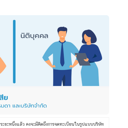
กระยะหนึ่งแล้ว คงจะมีคิดถึงการจดทะเบียนในรูปแบบบริษัท