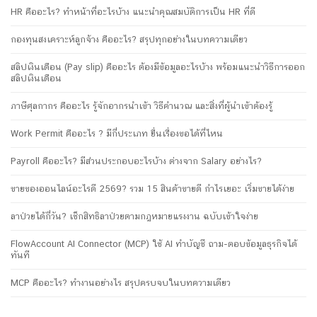
HR คืออะไร? ทำหน้าที่อะไรบ้าง แนะนำคุณสมบัติการเป็น HR ที่ดี
กองทุนสงเคราะห์ลูกจ้าง คืออะไร? สรุปทุกอย่างในบทความเดียว
สลิปเงินเดือน (Pay slip) คืออะไร ต้องมีข้อมูลอะไรบ้าง พร้อมแนะนำวิธีการออก
สลิปเงินเดือน
ภาษีศุลกากร คืออะไร รู้จักอากรนำเข้า วิธีคำนวณ และสิ่งที่ผู้นำเข้าต้องรู้
Work Permit คืออะไร ? มีกี่ประเภท ยื่นเรื่องขอได้ที่ไหน
Payroll คืออะไร? มีส่วนประกอบอะไรบ้าง ต่างจาก Salary อย่างไร?
ขายของออนไลน์อะไรดี 2569? รวม 15 สินค้าขายดี กำไรเยอะ เริ่มขายได้ง่าย
ลาป่วยได้กี่วัน? เช็กสิทธิลาป่วยตามกฎหมายแรงงาน ฉบับเข้าใจง่าย
FlowAccount AI Connector (MCP) ใช้ AI ทำบัญชี ถาม-ตอบข้อมูลธุรกิจได้
ทันที
MCP คืออะไร? ทำงานอย่างไร สรุปครบจบในบทความเดียว