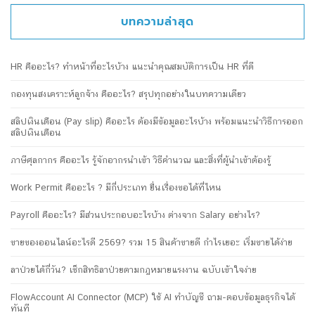
บทความล่าสุด
HR คืออะไร? ทำหน้าที่อะไรบ้าง แนะนำคุณสมบัติการเป็น HR ที่ดี
กองทุนสงเคราะห์ลูกจ้าง คืออะไร? สรุปทุกอย่างในบทความเดียว
สลิปเงินเดือน (Pay slip) คืออะไร ต้องมีข้อมูลอะไรบ้าง พร้อมแนะนำวิธีการออก
สลิปเงินเดือน
ภาษีศุลกากร คืออะไร รู้จักอากรนำเข้า วิธีคำนวณ และสิ่งที่ผู้นำเข้าต้องรู้
Work Permit คืออะไร ? มีกี่ประเภท ยื่นเรื่องขอได้ที่ไหน
Payroll คืออะไร? มีส่วนประกอบอะไรบ้าง ต่างจาก Salary อย่างไร?
ขายของออนไลน์อะไรดี 2569? รวม 15 สินค้าขายดี กำไรเยอะ เริ่มขายได้ง่าย
ลาป่วยได้กี่วัน? เช็กสิทธิลาป่วยตามกฎหมายแรงงาน ฉบับเข้าใจง่าย
FlowAccount AI Connector (MCP) ใช้ AI ทำบัญชี ถาม-ตอบข้อมูลธุรกิจได้
ทันที