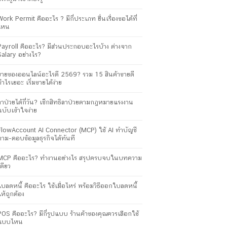
Work Permit คืออะไร ? มีกี่ประเภท ยื่นเรื่องขอได้ที่
ไหน
Payroll คืออะไร? มีส่วนประกอบอะไรบ้าง ต่างจาก
Salary อย่างไร?
ขายของออนไลน์อะไรดี 2569? รวม 15 สินค้าขายดี
กำไรเยอะ เริ่มขายได้ง่าย
ลาป่วยได้กี่วัน? เช็กสิทธิลาป่วยตามกฎหมายแรงงาน
ฉบับเข้าใจง่าย
FlowAccount AI Connector (MCP) ใช้ AI ทำบัญชี
ถาม-ตอบข้อมูลธุรกิจได้ทันที
MCP คืออะไร? ทำงานอย่างไร สรุปครบจบในบทความ
เดียว
ใบลดหนี้ คืออะไร ใช้เมื่อไหร่ พร้อมวิธีออกใบลดหนี้
ให้ถูกต้อง
POS คืออะไร? มีกี่รูปแบบ ร้านค้าของคุณควรเลือกใช้
แบบไหน