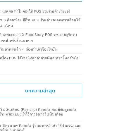
4 เหตุผล ทำไมต้องใช้ POS ช่วยร้านค้าขายของ
POS คืออะไร? มีกี่รูปแบบ ร้านค้าของคุณควรเลือกใช้
แบบไหน
FlowAccount X FoodStory POS ระบบบัญชีครบ
วงจรสำหรับร้านอาหาร
ร้านอาหารเล็ก ๆ ต้องทำบัญชีอะไรบ้าง
เครื่อง POS ได้ช่วยให้ลูกค้าจ่ายเงินสะดวกขึ้นอย่างไร
บทความล่าสุด
สลิปเงินเดือน (Pay slip) คืออะไร ต้องมีข้อมูลอะไร
บ้าง พร้อมแนะนำวิธีการออกสลิปเงินเดือน
ภาษีศุลกากร คืออะไร รู้จักอากรนำเข้า วิธีคำนวณ และ
ิ่งที่ผู้นำเข้าต้องรู้