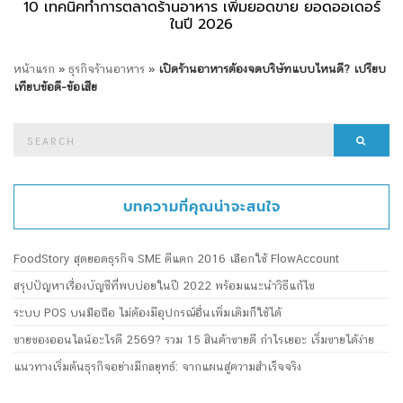
10 เทคนิคทำการตลาดร้านอาหาร เพิ่มยอดขาย ยอดออเดอร์
ในปี 2026
หน้าแรก
»
ธุรกิจร้านอาหาร
»
เปิดร้านอาหารต้องจดบริษัทแบบไหนดี? เปรียบ
เทียบข้อดี-ข้อเสีย
Search
Searc
for:
บทความที่คุณน่าจะสนใจ
FoodStory สุดยอดธุรกิจ SME ตีแตก 2016 เลือกใช้ FlowAccount
สรุปปัญหาเรื่องบัญชีที่พบบ่อยในปี 2022 พร้อมแนะนำวิธีแก้ไข
ระบบ POS บนมือถือ ไม่ต้องมีอุปกรณ์อื่นเพิ่มเติมก็ใช้ได้
ขายของออนไลน์อะไรดี 2569? รวม 15 สินค้าขายดี กำไรเยอะ เริ่มขายได้ง่าย
แนวทางเริ่มต้นธุรกิจอย่างมีกลยุทธ์: จากแผนสู่ความสำเร็จจริง