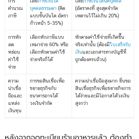
การ
เสีย
ภาษีเงินได้
เสีย
ภาษีเงินได้นิติบุคคล
คำนวณ
บุคคลธรรมดา
(คิด
(อัตราคงที่ สูงสุดจำกัด
ภาษี
แบบขั้นบันได อัตรา
เพดานไว้ไม่เกิน 20%)
ก้าวหน้า 5-35%)
การหัก
เลือกหักภาษีแบบ
หักตามค่าใช้จ่ายที่เกิดขึ้น
ลด
เหมาจ่าย 60% หรือ
จริงเท่านั้น (ต้องมี
ใบเสร็จรับ
หย่อน
เลือกหักตามค่าใช้
เงิน
และเอกสารทางบัญชีที่
ค่าใช้
จ่ายจริงก็ได้
ถูกต้องครบถ้วน)
จ่าย
ความ
การขอสินเชื่อเพื่อ
ความน่าเชื่อถือสูงมาก ยื่นขอ
น่าเชื่อ
ขยายธุรกิจกับ
สินเชื่อธุรกิจเพื่อขยายกิจการ
ถือและ
ธนาคารอาจได้
ได้ง่ายและมีโอกาสได้วงเงิน
แหล่ง
วงเงินจำกัด
สูงกว่า
เงินทุน
หลังจากจดทะเบียนร้านอาหารแล้ว ต้องทำ