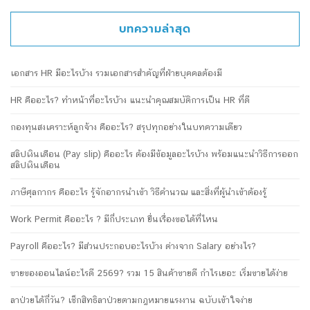
บทความล่าสุด
เอกสาร HR มีอะไรบ้าง รวมเอกสารสำคัญที่ฝ่ายบุคคลต้องมี
HR คืออะไร? ทำหน้าที่อะไรบ้าง แนะนำคุณสมบัติการเป็น HR ที่ดี
กองทุนสงเคราะห์ลูกจ้าง คืออะไร? สรุปทุกอย่างในบทความเดียว
สลิปเงินเดือน (Pay slip) คืออะไร ต้องมีข้อมูลอะไรบ้าง พร้อมแนะนำวิธีการออก
สลิปเงินเดือน
ภาษีศุลกากร คืออะไร รู้จักอากรนำเข้า วิธีคำนวณ และสิ่งที่ผู้นำเข้าต้องรู้
Work Permit คืออะไร ? มีกี่ประเภท ยื่นเรื่องขอได้ที่ไหน
Payroll คืออะไร? มีส่วนประกอบอะไรบ้าง ต่างจาก Salary อย่างไร?
ขายของออนไลน์อะไรดี 2569? รวม 15 สินค้าขายดี กำไรเยอะ เริ่มขายได้ง่าย
ลาป่วยได้กี่วัน? เช็กสิทธิลาป่วยตามกฎหมายแรงงาน ฉบับเข้าใจง่าย