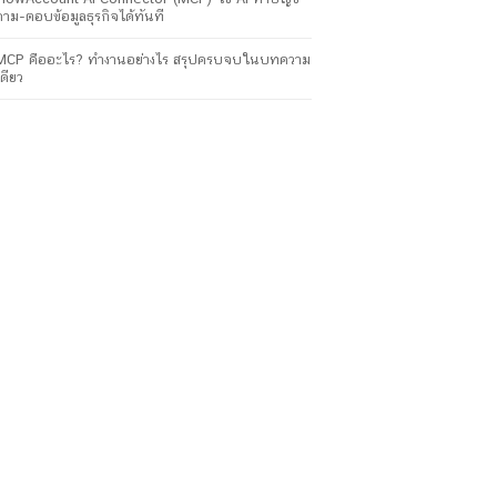
ถาม-ตอบข้อมูลธุรกิจได้ทันที
MCP คืออะไร? ทำงานอย่างไร สรุปครบจบในบทความ
เดียว