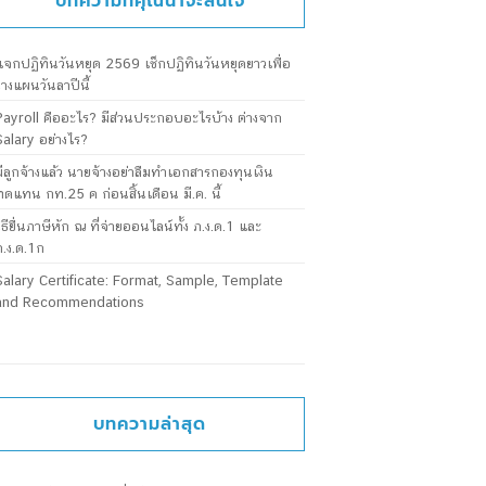
บทความที่คุณน่าจะสนใจ
แจกปฏิทินวันหยุด 2569 เช็กปฏิทินวันหยุดยาวเพื่อ
วางแผนวันลาปีนี้
Payroll คืออะไร? มีส่วนประกอบอะไรบ้าง ต่างจาก
Salary อย่างไร?
มีลูกจ้างแล้ว นายจ้างอย่าลืมทำเอกสารกองทุนเงิน
ทดแทน กท.25 ค ก่อนสิ้นเดือน มี.ค. นี้
วิธียื่นภาษีหัก ณ ที่จ่ายออนไลน์ทั้ง ภ.ง.ด.1 และ
ภ.ง.ด.1ก
Salary Certificate: Format, Sample, Template
and Recommendations
บทความล่าสุด