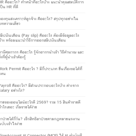
HR คืออะไร? ทำหน้าที่อะไรบ้าง แนะนำคุณสมบัติการ
เป็น HR ที่ดี
กองทุนสงเคราะห์ลูกจ้าง คืออะไร? สรุปทุกอย่างใน
บทความเดียว
สลิปเงินเดือน (Pay slip) คืออะไร ต้องมีข้อมูลอะไร
บ้าง พร้อมแนะนำวิธีการออกสลิปเงินเดือน
ภาษีศุลกากร คืออะไร รู้จักอากรนำเข้า วิธีคำนวณ และ
ิ่งที่ผู้นำเข้าต้องรู้
Work Permit คืออะไร ? มีกี่ประเภท ยื่นเรื่องขอได้ที่
ไหน
Payroll คืออะไร? มีส่วนประกอบอะไรบ้าง ต่างจาก
Salary อย่างไร?
ขายของออนไลน์อะไรดี 2569? รวม 15 สินค้าขายดี
กำไรเยอะ เริ่มขายได้ง่าย
ลาป่วยได้กี่วัน? เช็กสิทธิลาป่วยตามกฎหมายแรงงาน
ฉบับเข้าใจง่าย
FlowAccount AI Connector (MCP) ใช้ AI ทำบัญชี