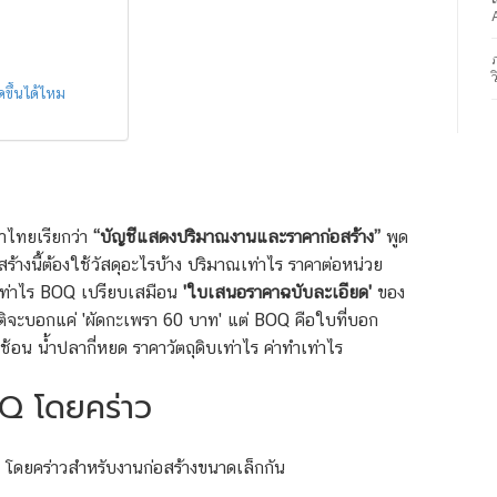
ขึ้นได้ไหม
าไทยเรียกว่า
“บัญชีแสดงปริมาณงานและราคาก่อสร้าง”
พูด
้างนี้ต้องใช้วัสดุอะไรบ้าง ปริมาณเท่าไร ราคาต่อหน่วย
เท่าไร
BOQ เปรียบเสมือน
'ใบเสนอราคาฉบับละเอียด'
ของ
กติจะบอกแค่ 'ผัดกะเพรา 60 บาท' แต่ BOQ คือใบที่บอก
กี่ช้อน น้ำปลากี่หยด ราคาวัตถุดิบเท่าไร ค่าทำเท่าไร
Q โดยคร่าว
Q โดยคร่าวสำหรับงานก่อสร้างขนาดเล็กกัน