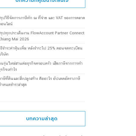
บทความที่คุณน่าจะสนใจ
สรุปวิธีจัดการภาษีหัก ณ ที่จ่าย และ VAT ของการตลาด
ออนไลน์
สรุปทุกประเด็นงาน FlowAccount Partner Connect
Chiang Mai 2026
วิธีชำระค่าหุ้นเพิ่ม หลังชำระไป 25% ตอนจดทะเบียน
บริษัท
คนรุ่นใหม่สานต่อธุรกิจครอบครัว เสียภาษีจากการทำ
ธุรกิจเท่าไร
ภาษีที่ดินและสิ่งปลูกสร้าง คืออะไร อัปเดตอัตราภาษี
กำหนดชำระล่าสุด
บทความล่าสุด