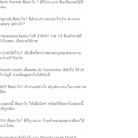
Work Permit คืออะไร ? มีกี่ประเภท ยื่นเรื่องขอได้ที่
ไหน
Payroll คืออะไร? มีส่วนประกอบอะไรบ้าง ต่างจาก
Salary อย่างไร?
ขายของออนไลน์อะไรดี 2569? รวม 15 สินค้าขายดี
กำไรเยอะ เริ่มขายได้ง่าย
ลาป่วยได้กี่วัน? เช็กสิทธิลาป่วยตามกฎหมายแรงงาน
ฉบับเข้าใจง่าย
FlowAccount เชื่อมต่อ AI Connector (MCP) ใช้ AI
ทำบัญชี ถามข้อมูลธุรกิจได้ทันที
MCP คืออะไร? ทำงานอย่างไร สรุปครบจบในบทความ
เดียว
ใบลดหนี้ คืออะไร ใช้เมื่อไหร่ พร้อมวิธีออกใบลดหนี้
ให้ถูกต้อง
POS คืออะไร? มีกี่รูปแบบ ร้านค้าของคุณควรเลือกใช้
แบบไหน
สรุปทุกสาระสำคัญในงาน FlowAccount Digital