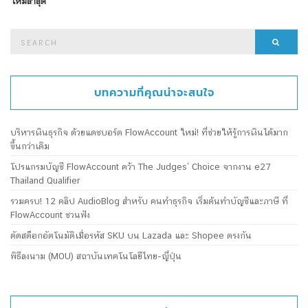
ใหม่ล่าสุด
Search
Searc
for:
บทความที่คุณน่าจะสนใจ
บริหารเงินธุรกิจ ด้วยแดชบอร์ด FlowAccount ใหม่! ที่ช่วยให้รู้การเงินได้มาก
ขึ้นกว่าเดิม
โปรแกรมบัญชี FlowAccount คว้า The Judges’ Choice จากงาน e27
Thailand Qualifier
รวมครบ! 12 คลิป AudioBlog สำหรับ คนทำธุรกิจ เริ่มต้นทำบัญชีและภาษี ที่
FlowAccount ชวนฟัง
ตัดสต็อกอัตโนมัติเมื่อรหัส SKU บน Lazada และ Shopee ตรงกัน
พิธีลงนาม (MOU) สถาบันเทคโนโลยีไทย-ญี่ปุ่น