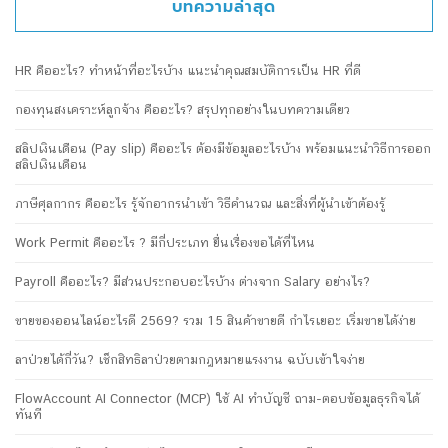
บทความล่าสุด
HR คืออะไร? ทำหน้าที่อะไรบ้าง แนะนำคุณสมบัติการเป็น HR ที่ดี
กองทุนสงเคราะห์ลูกจ้าง คืออะไร? สรุปทุกอย่างในบทความเดียว
สลิปเงินเดือน (Pay slip) คืออะไร ต้องมีข้อมูลอะไรบ้าง พร้อมแนะนำวิธีการออก
สลิปเงินเดือน
ภาษีศุลกากร คืออะไร รู้จักอากรนำเข้า วิธีคำนวณ และสิ่งที่ผู้นำเข้าต้องรู้
Work Permit คืออะไร ? มีกี่ประเภท ยื่นเรื่องขอได้ที่ไหน
Payroll คืออะไร? มีส่วนประกอบอะไรบ้าง ต่างจาก Salary อย่างไร?
ขายของออนไลน์อะไรดี 2569? รวม 15 สินค้าขายดี กำไรเยอะ เริ่มขายได้ง่าย
ลาป่วยได้กี่วัน? เช็กสิทธิลาป่วยตามกฎหมายแรงงาน ฉบับเข้าใจง่าย
FlowAccount AI Connector (MCP) ใช้ AI ทำบัญชี ถาม-ตอบข้อมูลธุรกิจได้
ทันที