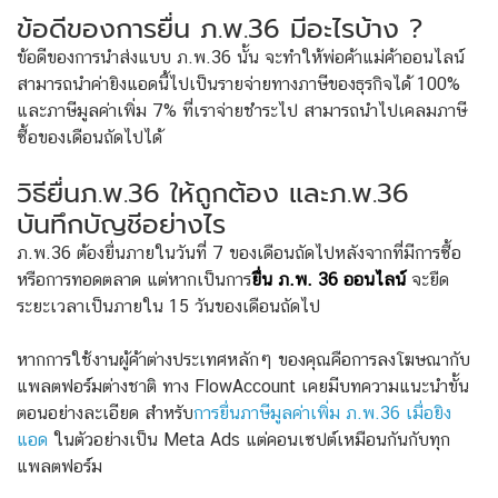
ข้อดีของการยื่น ภ.พ.36 มีอะไรบ้าง ?
ข้อดีของการนำส่งแบบ ภ.พ.36 นั้น จะทำให้พ่อค้าแม่ค้าออนไลน์
สามารถนำค่ายิงแอดนี้ไปเป็นรายจ่ายทางภาษีของธุรกิจได้ 100%
และภาษีมูลค่าเพิ่ม 7% ที่เราจ่ายชำระไป สามารถนำไปเคลมภาษี
ซื้อของเดือนถัดไปได้
วิธียื่นภ.พ.36 ให้ถูกต้อง และภ.พ.36
บันทึกบัญชีอย่างไร
ภ.พ.36 ต้องยื่นภายในวันที่ 7 ของเดือนถัดไปหลังจากที่มีการซื้อ
หรือการทอดตลาด แต่หากเป็นการ
ยื่น ภ.พ. 36 ออนไลน์
จะยืด
ระยะเวลาเป็นภายใน 15 วันของเดือนถัดไป
หากการใช้งานผู้ค้าต่างประเทศหลักๆ ของคุณคือการลงโฆษณากับ
แพลตฟอร์มต่างชาติ ทาง FlowAccount เคยมีบทความแนะนำขั้น
ตอนอย่างละเอียด สำหรับ
การยื่นภาษีมูลค่าเพิ่ม ภ.พ.36 เมื่อยิง
แอด
ในตัวอย่างเป็น Meta Ads แต่คอนเซปต์เหมือนกันกับทุก
แพลตฟอร์ม