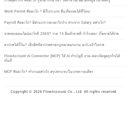
ภาษีศุลกากร คืออะไร รู้จักอากรนำเข้า วิธีคำนวณ และสิ่งที่ผู้นำเข้าต้องรู้
Work Permit คืออะไร ? มีกี่ประเภท ยื่นเรื่องขอได้ที่ไหน
Payroll คืออะไร? มีส่วนประกอบอะไรบ้าง ต่างจาก Salary อย่างไร?
ขายของออนไลน์อะไรดี 2569? รวม 15 สินค้าขายดี กำไรเยอะ เริ่มขายได้ง่าย
ลาป่วยได้กี่วัน? เช็กสิทธิลาป่วยตามกฎหมายแรงงาน ฉบับเข้าใจง่าย
FlowAccount AI Connector (MCP) ใช้ AI ทำบัญชี ถาม-ตอบข้อมูลธุรกิจได้
ทันที
MCP คืออะไร? ทำงานอย่างไร สรุปครบจบในบทความเดียว
Copyright © 2026 FlowAccount Co., Ltd. All rights reserved.