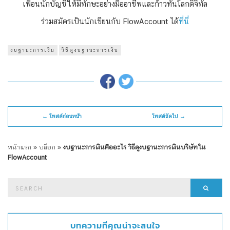
เพื่อนนักบัญชีให้มีทักษะอย่างมืออาชีพและก้าวทันโลกดิจิทัล
ร่วมสมัครเป็นนักเขียนกับ FlowAccount ได้
ที่นี่
งบฐานะการเงิน
วิธีดูงบฐานะการเงิน
← โพสต์ก่อนหน้า
โพสต์ถัดไป →
หน้าแรก
»
บล็อก
»
งบฐานะการเงินคืออะไร วิธีดูงบฐานะการเงินบริษัทใน
FlowAccount
Search
Searc
for:
บทความที่คุณน่าจะสนใจ