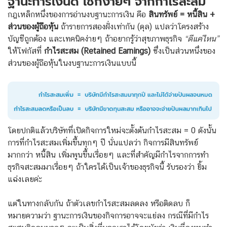
ฐานะการเงินดี เช็กง่ายๆ จากกำไรสะสม
กฎเหล็กหนึ่งของการอ่านงบฐานะการเงิน คือ
สินทรัพย์ = หนี้สิน +
ส่วนของผู้ถือหุ้น
ถ้ารายการสองฝั่งเท่ากัน (ดุล) แปลว่าโครงสร้าง
บัญชีถูกต้อง และเทคนิคง่ายๆ ถ้าอยากรู้ว่าสุขภาพธุรกิจ
“ดีแค่ไหน”
ให้โฟกัสที่
กำไรสะสม (Retained Earnings)
ซึ่งเป็นส่วนหนึ่งของ
ส่วนของผู้ถือหุ้นในงบฐานะการเงินแบบนี้
โดยปกติแล้วบริษัทที่เปิดกิจการใหม่จะตั้งต้นกำไรสะสม = 0 ดังนั้น
การที่กำไรสะสมเพิ่มขึ้นทุกๆ ปี นั่นแปลว่า กิจการมีสินทรัพย์
มากกว่า หนี้สิน เพิ่มพูนขึ้นเรื่อยๆ และที่สำคัญมีกำไรจากการทำ
ธุรกิจสะสมมาเรื่อยๆ ถ้าใครได้เป็นเจ้าของธุรกิจนี้ รับรองว่า ยิ้ม
แฉ่งเลยค่ะ
แต่ในทางกลับกัน ถ้าตัวเลขกำไรสะสมลดลง หรือติดลบ ก็
หมายความว่า ฐานะการเงินของกิจการอาจจะแย่ลง กรณีที่มีกำไร