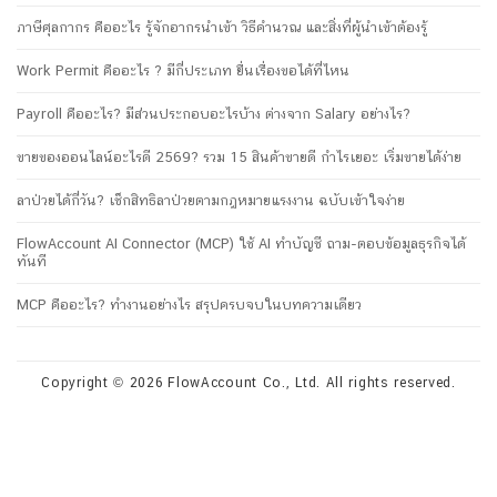
ภาษีศุลกากร คืออะไร รู้จักอากรนำเข้า วิธีคำนวณ และสิ่งที่ผู้นำเข้าต้องรู้
Work Permit คืออะไร ? มีกี่ประเภท ยื่นเรื่องขอได้ที่ไหน
Payroll คืออะไร? มีส่วนประกอบอะไรบ้าง ต่างจาก Salary อย่างไร?
ขายของออนไลน์อะไรดี 2569? รวม 15 สินค้าขายดี กำไรเยอะ เริ่มขายได้ง่าย
ลาป่วยได้กี่วัน? เช็กสิทธิลาป่วยตามกฎหมายแรงงาน ฉบับเข้าใจง่าย
FlowAccount AI Connector (MCP) ใช้ AI ทำบัญชี ถาม-ตอบข้อมูลธุรกิจได้
ทันที
MCP คืออะไร? ทำงานอย่างไร สรุปครบจบในบทความเดียว
Copyright © 2026 FlowAccount Co., Ltd. All rights reserved.