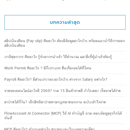
บทความล่าสุด
สลิปเงินเดือน (Pay slip) คืออะไร ต้องมีข้อมูลอะไรบ้าง พร้อมแนะนำวิธีการออก
สลิปเงินเดือน
ภาษีศุลกากร คืออะไร รู้จักอากรนำเข้า วิธีคำนวณ และสิ่งที่ผู้นำเข้าต้องรู้
Work Permit คืออะไร ? มีกี่ประเภท ยื่นเรื่องขอได้ที่ไหน
Payroll คืออะไร? มีส่วนประกอบอะไรบ้าง ต่างจาก Salary อย่างไร?
ขายของออนไลน์อะไรดี 2569? รวม 15 สินค้าขายดี กำไรเยอะ เริ่มขายได้ง่าย
ลาป่วยได้กี่วัน? เช็กสิทธิลาป่วยตามกฎหมายแรงงาน ฉบับเข้าใจง่าย
FlowAccount AI Connector (MCP) ใช้ AI ทำบัญชี ถาม-ตอบข้อมูลธุรกิจได้
ทันที
MCP คืออะไร? ทำงานอย่างไร สรุปครบจบในบทความเดียว