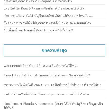
ภาษีครึ่งปีบุคคลธรรมดา VS นิติบุคคล ต่างกันอย่างไร?
แคชเชียร์เช็ค คืออะไร? รวมทุกเรื่องที่ควรรู้เกี่ยวกับแคชเชียร์เช็ค
คำถามชวนคิด รายได้ทำบัญชี/สอบบัญชีเป็นเงินได้ประเภทไหนกันแน่
ขั้นตอนการยื่นภาษีเงินได้บุคคลธรรมดาครึ่งปี ภ.ง.ด.94 แบบออนไลน์
ใบเพิ่มหนี้ และใบลดหนี้ คืออะไร และต้องใช้เมื่อไหร่?
บทความล่าสุด
Work Permit คืออะไร ? มีกี่ประเภท ยื่นเรื่องขอได้ที่ไหน
Payroll คืออะไร? มีส่วนประกอบอะไรบ้าง ต่างจาก Salary อย่างไร?
ขายของออนไลน์อะไรดี 2569? รวม 15 สินค้าขายดี กำไรเยอะ เริ่มขายได้ง่าย
ลาป่วยได้กี่วัน? เช็กสิทธิลาป่วยตามกฎหมายแรงงาน ฉบับเข้าใจง่าย
FlowAccount เชื่อมต่อ AI Connector (MCP) ใช้ AI ทำบัญชี ถามข้อมูลธุรกิจ
ได้ทันที