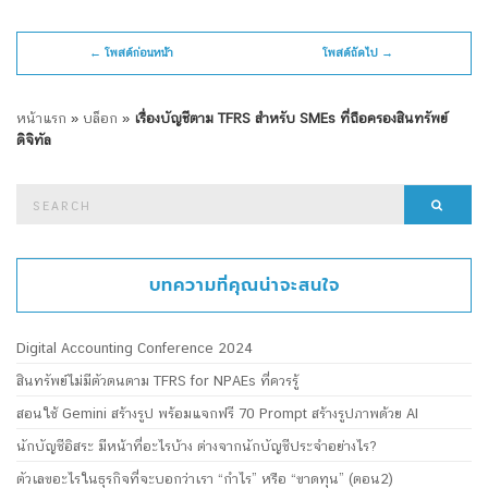
← โพสต์ก่อนหน้า
โพสต์ถัดไป →
หน้าแรก
»
บล็อก
»
เรื่องบัญชีตาม TFRS สำหรับ SMEs ที่ถือครองสินทรัพย์
ดิจิทัล
Search
Searc
for:
บทความที่คุณน่าจะสนใจ
Digital Accounting Conference 2024
สินทรัพย์ไม่มีตัวตนตาม TFRS for NPAEs ที่ควรรู้
สอนใช้ Gemini สร้างรูป พร้อมแจกฟรี 70 Prompt สร้างรูปภาพด้วย AI
นักบัญชีอิสระ มีหน้าที่อะไรบ้าง ต่างจากนักบัญชีประจำอย่างไร?
ตัวเลขอะไรในธุรกิจที่จะบอกว่าเรา “กำไร” หรือ “ขาดทุน” (ตอน2)