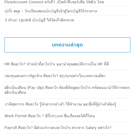
FlowAccount Connect ครั้งที่1 เปิดตัวฟีเจอร์เพื่อ SMEs ไทย
กุ๋งกิ๋ง สคูล – โรงเรียนสอนนักบัญชีเข้าสู่โลกบัญชีไร้กระดาษ
3 ทักษะ Upskill นักบัญชี ให้โตเร็วติดจรวด
บทความล่าสุด
HR คืออะไร? ทำหน้าที่อะไรบ้าง แนะนำคุณสมบัติการเป็น HR ที่ดี
กองทุนสงเคราะห์ลูกจ้าง คืออะไร? สรุปทุกอย่างในบทความเดียว
สลิปเงินเดือน (Pay slip) คืออะไร ต้องมีข้อมูลอะไรบ้าง พร้อมแนะนำวิธีการออก
สลิปเงินเดือน
ภาษีศุลกากร คืออะไร รู้จักอากรนำเข้า วิธีคำนวณ และสิ่งที่ผู้นำเข้าต้องรู้
Work Permit คืออะไร ? มีกี่ประเภท ยื่นเรื่องขอได้ที่ไหน
Payroll คืออะไร? มีส่วนประกอบอะไรบ้าง ต่างจาก Salary อย่างไร?