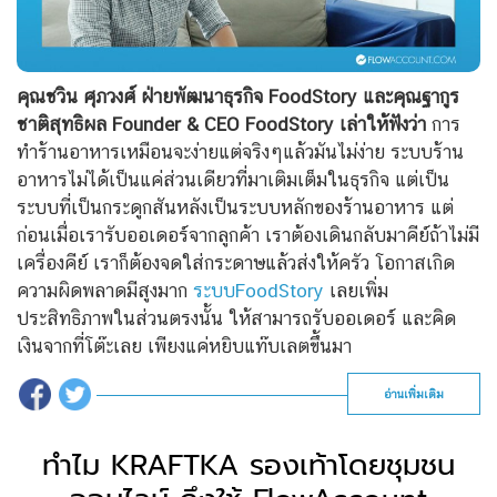
คุณชวิน ศุภวงศ์ ฝ่ายพัฒนาธุรกิจ FoodStory และคุณฐากูร
ชาติสุทธิผล Founder & CEO FoodStory เล่าให้ฟังว่า
การ
ทำร้านอาหารเหมือนจะง่ายแต่จริงๆแล้วมันไม่ง่าย ระบบร้าน
อาหารไม่ได้เป็นแค่ส่วนเดียวที่มาเติมเต็มในธุรกิจ แต่เป็น
ระบบที่เป็นกระดูกสันหลังเป็นระบบหลักของร้านอาหาร แต่
ก่อนเมื่อเรารับออเดอร์จากลูกค้า เราต้องเดินกลับมาคีย์ถ้าไม่มี
เครื่องคีย์ เราก็ต้องจดใส่กระดาษแล้วส่งให้ครัว โอกาสเกิด
ความผิดพลาดมีสูงมาก
ระบบFoodStory
เลยเพิ่ม
ประสิทธิภาพในส่วนตรงนั้น ให้สามารถรับออเดอร์ และคิด
เงินจากที่โต๊ะเลย เพียงแค่หยิบแท๊บเลตขึ้นมา
อ่านเพิ่มเติม
ทำไม KRAFTKA รองเท้าโดยชุมชน