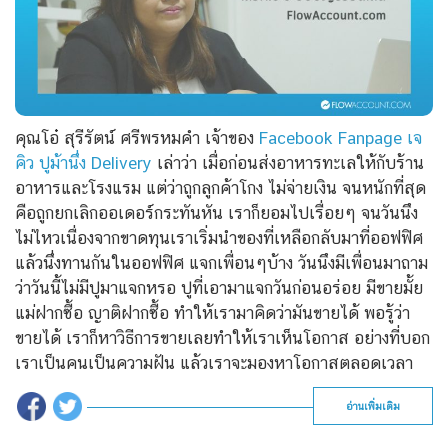
คุณโอ๋ สุรีรัตน์ ศรีพรหมคำ เจ้าของ
Facebook Fanpage เจ
คิว ปูม้านึ่ง Delivery
เล่าว่า เมื่อก่อนส่งอาหารทะเลให้กับร้าน
อาหารและโรงแรม แต่ว่าถูกลูกค้าโกง ไม่จ่ายเงิน จนหนักที่สุด
คือถูกยกเลิกออเดอร์กระทันหัน เราก็ยอมไปเรื่อยๆ จนวันนึง
ไม่ไหวเนื่องจากขาดทุนเราเริ่มนำของที่เหลือกลับมาที่ออฟฟิศ
แล้วนึ่งทานกันในออฟฟิศ แจกเพื่อนๆบ้าง วันนึงมีเพื่อนมาถาม
ว่าวันนี้ไม่มีปูมาแจกหรอ ปูที่เอามาแจกวันก่อนอร่อย มีขายมั้ย
แม่ฝากซื้อ ญาติฝากซื้อ ทำให้เรามาคิดว่ามันขายได้ พอรู้ว่า
ขายได้ เราก็หาวิธีการขายเลยทำให้เราเห็นโอกาส อย่างที่บอก
เราเป็นคนเป็นความฝัน แล้วเราจะมองหาโอกาสตลอดเวลา
อ่านเพิ่มเติม