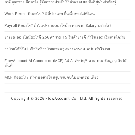
ภาษีศุลกากร คืออะไร รู้จักอากรนำเข้า วิธีคำนวณ และสิ่งที่ผู้นำเข้าต้องรู้
Work Permit คืออะไร ? มีกี่ประเภท ยื่นเรื่องขอได้ที่ไหน
Payroll คืออะไร? มีส่วนประกอบอะไรบ้าง ต่างจาก Salary อย่างไร?
ขายของออนไลน์อะไรดี 2569? รวม 15 สินค้าขายดี กำไรเยอะ เริ่มขายได้ง่าย
ลาป่วยได้กี่วัน? เช็กสิทธิลาป่วยตามกฎหมายแรงงาน ฉบับเข้าใจง่าย
FlowAccount AI Connector (MCP) ใช้ AI ทำบัญชี ถาม-ตอบข้อมูลธุรกิจได้
ทันที
MCP คืออะไร? ทำงานอย่างไร สรุปครบจบในบทความเดียว
Copyright © 2026 FlowAccount Co., Ltd. All rights reserved.