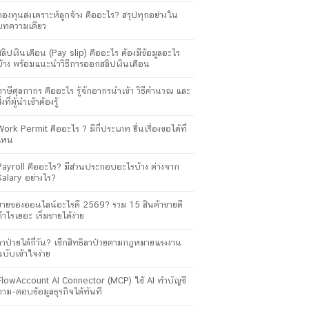
กองทุนสงเคราะห์ลูกจ้าง คืออะไร? สรุปทุกอย่างใน
บทความเดียว
สลิปเงินเดือน (Pay slip) คืออะไร ต้องมีข้อมูลอะไร
บ้าง พร้อมแนะนำวิธีการออกสลิปเงินเดือน
ภาษีศุลกากร คืออะไร รู้จักอากรนำเข้า วิธีคำนวณ และ
ิ่งที่ผู้นำเข้าต้องรู้
Work Permit คืออะไร ? มีกี่ประเภท ยื่นเรื่องขอได้ที่
ไหน
Payroll คืออะไร? มีส่วนประกอบอะไรบ้าง ต่างจาก
Salary อย่างไร?
ขายของออนไลน์อะไรดี 2569? รวม 15 สินค้าขายดี
กำไรเยอะ เริ่มขายได้ง่าย
ลาป่วยได้กี่วัน? เช็กสิทธิลาป่วยตามกฎหมายแรงงาน
ฉบับเข้าใจง่าย
FlowAccount AI Connector (MCP) ใช้ AI ทำบัญชี
ถาม-ตอบข้อมูลธุรกิจได้ทันที