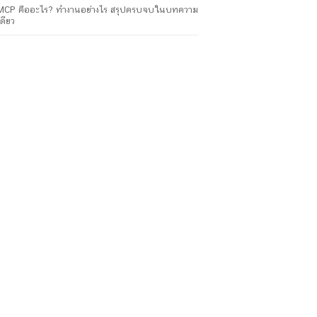
MCP คืออะไร? ทำงานอย่างไร สรุปครบจบในบทความ
เดียว