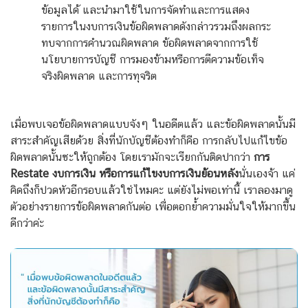
ข้อมูลได้ และนำมาใช้ในการจัดทำและการแสดง
รายการในงบการเงินข้อผิดพลาดดังกล่าวรวมถึงผลกระ
ทบจากการคำนวณผิดพลาด ข้อผิดพลาดจากการใช้
นโยบายการบัญชี การมองข้ามหรือการตีความข้อเท็จ
จริงผิดพลาด และการทุจริต
เมื่อพบเจอข้อผิดพลาด
แบบจังๆ
ในอดีต
แล้ว และข้อผิดพลาดนั้น
มี
สาระสำคัญ
เสียด้วย
สิ่งที่นักบัญชีต้องทำก็คือ การกลับไปแก้ไขข้อ
ผิดพลาดนั้นซะให้ถูกต้อง โดยเรามักจะเรียกกันติดปากว่า
การ
Restate งบการเงิน หรือการแก้ไขงบการเงินย้อนหลัง
นั่นเอง
จ้า แค่
คิดถึงก็ปวดหัวอีกรอบแล้วใช่ไหมคะ แต่ยังไม่พอเท่านี้ เราลองมาดู
ตัวอย่างรายการข้อผิดพลาดกันต่อ เพื่อตอกย้ำความมั่นใจให้มากขึ้น
ดีกว่าค่ะ