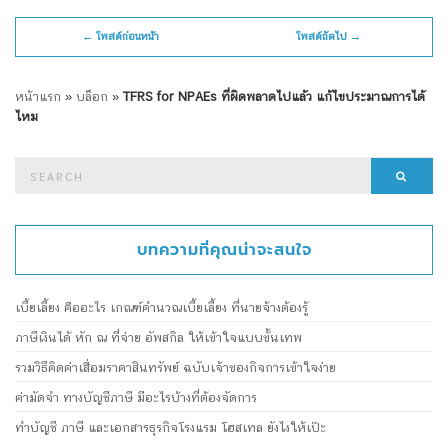
← โพสต์ก่อนหน้า
โพสต์ถัดไป →
หน้าแรก
»
บล็อก
»
TFRS for NPAEs ที่ผิดพลาดไปแล้ว แก้ไขประมาณการได้
ไหม
Search
Searc
for:
บทความที่คุณน่าจะสนใจ
เบี้ยเลี้ยง คืออะไร เกณฑ์คำนวณเบี้ยเลี้ยง ที่นายจ้างต้องรู้
ภาษีเงินได้ หัก ณ ที่จ่าย อัพสกิล ให้เข้าใจแบบขั้นเทพ
รวมวิธีคิดค่าเสื่อมราคาสินทรัพย์ ฉบับเจ้าของกิจการเข้าใจง่าย
ค่ามัดจำ ทางบัญชีภาษี มีอะไรบ้างที่ต้องจัดการ
ทำบัญชี ภาษี และเอกสารธุรกิจโรงแรม โฮสเทล ยังไงให้เป๊ะ