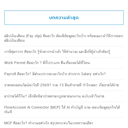
บทความล่าสุด
สลิปเงินเดือน (Pay slip) คืออะไร ต้องมีข้อมูลอะไรบ้าง พร้อมแนะนำวิธีการออก
สลิปเงินเดือน
ภาษีศุลกากร คืออะไร รู้จักอากรนำเข้า วิธีคำนวณ และสิ่งที่ผู้นำเข้าต้องรู้
Work Permit คืออะไร ? มีกี่ประเภท ยื่นเรื่องขอได้ที่ไหน
Payroll คืออะไร? มีส่วนประกอบอะไรบ้าง ต่างจาก Salary อย่างไร?
ขายของออนไลน์อะไรดี 2569? รวม 15 สินค้าขายดี กำไรเยอะ เริ่มขายได้ง่าย
ลาป่วยได้กี่วัน? เช็กสิทธิลาป่วยตามกฎหมายแรงงาน ฉบับเข้าใจง่าย
FlowAccount AI Connector (MCP) ใช้ AI ทำบัญชี ถาม-ตอบข้อมูลธุรกิจได้
ทันที
MCP คืออะไร? ทำงานอย่างไร สรุปครบจบในบทความเดียว