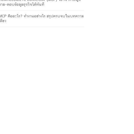
ถาม-ตอบข้อมูลธุรกิจได้ทันที
MCP คืออะไร? ทำงานอย่างไร สรุปครบจบในบทความ
เดียว