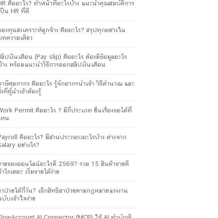
HR คืออะไร? ทำหน้าที่อะไรบ้าง แนะนำคุณสมบัติการ
เป็น HR ที่ดี
กองทุนสงเคราะห์ลูกจ้าง คืออะไร? สรุปทุกอย่างใน
บทความเดียว
สลิปเงินเดือน (Pay slip) คืออะไร ต้องมีข้อมูลอะไร
บ้าง พร้อมแนะนำวิธีการออกสลิปเงินเดือน
ภาษีศุลกากร คืออะไร รู้จักอากรนำเข้า วิธีคำนวณ และ
ิ่งที่ผู้นำเข้าต้องรู้
Work Permit คืออะไร ? มีกี่ประเภท ยื่นเรื่องขอได้ที่
ไหน
Payroll คืออะไร? มีส่วนประกอบอะไรบ้าง ต่างจาก
Salary อย่างไร?
ขายของออนไลน์อะไรดี 2569? รวม 15 สินค้าขายดี
กำไรเยอะ เริ่มขายได้ง่าย
ลาป่วยได้กี่วัน? เช็กสิทธิลาป่วยตามกฎหมายแรงงาน
ฉบับเข้าใจง่าย
FlowAccount AI Connector (MCP) ใช้ AI ทำบัญชี