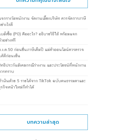
บทความที่คุณน่าจะสนใจ
แจกรางวัลพนักงาน จัดงานเลี้ยงบริษัท ควรจัดการภาษี
อย่างไรดี
ใบสั่งซื้อ (PO) คืออะไร? อธิบายวิธีใช้ พร้อมแจก
ตัวอย่างฟรี
ภ.ง.ด.50 ก่อนยื่นภาษีเต็มปี แม่ค้าออนไลน์ควรตรวจ
ให้ดีก่อนเซ็น
สิทธิประกันสังคมกรณีว่างงาน และประโยชน์ที่พนักงาน
ควรทราบ
ทำเงินด้วย 5 รายได้จาก TikTok ฉบับคนธรรมดาและ
ธุรกิจหน้าใหม่ก็ทำได้
บทความล่าสุด