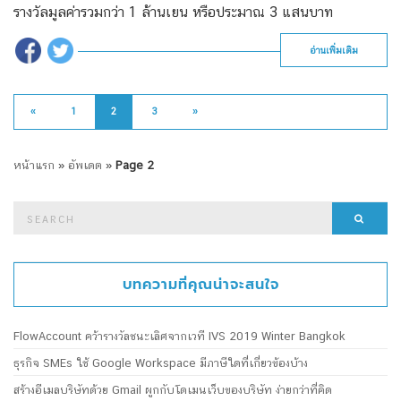
รางวัลมูลค่ารวมกว่า 1 ล้านเยน หรือประมาณ 3 แสนบาท
อ่านเพิ่มเติม
«
1
2
3
»
หน้าแรก
»
อัพเดต
»
Page 2
Search
Searc
for:
บทความที่คุณน่าจะสนใจ
FlowAccount คว้ารางวัลชนะเลิศจากเวที IVS 2019 Winter Bangkok
ธุรกิจ SMEs ใช้ Google Workspace มีภาษีใดที่เกี่ยวข้องบ้าง
สร้างอีเมลบริษัทด้วย Gmail ผูกกับโดเมนเว็บของบริษัท ง่ายกว่าที่คิด