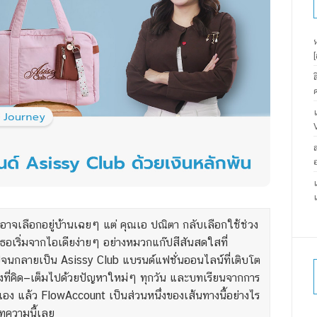
นอาจเลือกอยู่บ้านเฉยๆ แต่ คุณเอ ปณิตา กลับเลือกใช้ช่วง
 เธอเริ่มจากไอเดียง่ายๆ อย่างหมวกแก๊ปสีสันสดใสที่
จนกลายเป็น Asissy Club แบรนด์แฟชั่นออนไลน์ที่เติบโต
ย่างที่คิด—เต็มไปด้วยปัญหาใหม่ๆ ทุกวัน และบทเรียนจากการ
วเอง แล้ว FlowAccount เป็นส่วนหนึ่งของเส้นทางนี้อย่างไร
บทความนี้เลย