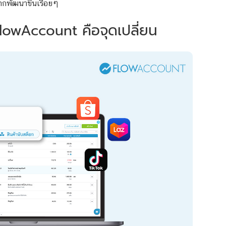
ากพัฒนาขึ้นเรื่อยๆ
็ก FlowAccount คือจุดเปลี่ยน