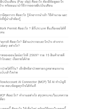
สลิปเงินเดือน (Pay slip) คืออะไร ต้องมีข้อมูลอะไร
บ้าง พร้อมแนะนำวิธีการออกสลิปเงินเดือน
ภาษีศุลกากร คืออะไร รู้จักอากรนำเข้า วิธีคำนวณ และ
ิ่งที่ผู้นำเข้าต้องรู้
Work Permit คืออะไร ? มีกี่ประเภท ยื่นเรื่องขอได้ที่
ไหน
Payroll คืออะไร? มีส่วนประกอบอะไรบ้าง ต่างจาก
Salary อย่างไร?
ขายของออนไลน์อะไรดี 2569? รวม 15 สินค้าขายดี
กำไรเยอะ เริ่มขายได้ง่าย
ลาป่วยได้กี่วัน? เช็กสิทธิลาป่วยตามกฎหมายแรงงาน
ฉบับเข้าใจง่าย
FlowAccount AI Connector (MCP) ใช้ AI ทำบัญชี
ถาม-ตอบข้อมูลธุรกิจได้ทันที
MCP คืออะไร? ทำงานอย่างไร สรุปครบจบในบทความ
เดียว
ใบลดหนี้ คืออะไร ใช้เมื่อไหร่ พร้อมวิธีออกใบลดหนี้