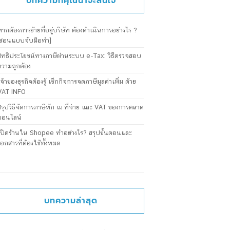
บทความที่คุณน่าจะสนใจ
หากต้องการย้ายที่อยู่บริษัท ต้องดำเนินการอย่างไร ?
[สอนแบบจับมือทำ]
สิทธิประโยชน์ทางภาษีผ่านระบบ e-Tax: วิธีตรวจสอบ
ความถูกต้อง
เจ้าของธุรกิจต้องรู้ เช็กกิจการจดภาษีมูลค่าเพิ่ม ด้วย
VAT INFO
สรุปวิธีจัดการภาษีหัก ณ ที่จ่าย และ VAT ของการตลาด
ออนไลน์
เปิดร้านใน Shopee ทำอย่างไร? สรุปขั้นตอนและ
เอกสารที่ต้องใช้ทั้งหมด
บทความล่าสุด