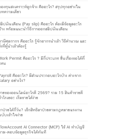
กองทุนสงเคราะห์ลูกจ้าง คืออะไร? สรุปทุกอย่างใน
บทความเดียว
สลิปเงินเดือน (Pay slip) คืออะไร ต้องมีข้อมูลอะไร
บ้าง พร้อมแนะนำวิธีการออกสลิปเงินเดือน
ภาษีศุลกากร คืออะไร รู้จักอากรนำเข้า วิธีคำนวณ และ
ิ่งที่ผู้นำเข้าต้องรู้
Work Permit คืออะไร ? มีกี่ประเภท ยื่นเรื่องขอได้ที่
ไหน
Payroll คืออะไร? มีส่วนประกอบอะไรบ้าง ต่างจาก
Salary อย่างไร?
ขายของออนไลน์อะไรดี 2569? รวม 15 สินค้าขายดี
กำไรเยอะ เริ่มขายได้ง่าย
ลาป่วยได้กี่วัน? เช็กสิทธิลาป่วยตามกฎหมายแรงงาน
ฉบับเข้าใจง่าย
FlowAccount AI Connector (MCP) ใช้ AI ทำบัญชี
ถาม-ตอบข้อมูลธุรกิจได้ทันที