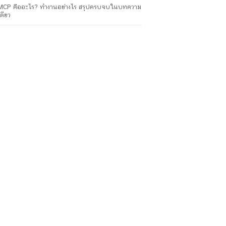
MCP คืออะไร? ทำงานอย่างไร สรุปครบจบในบทความ
เดียว