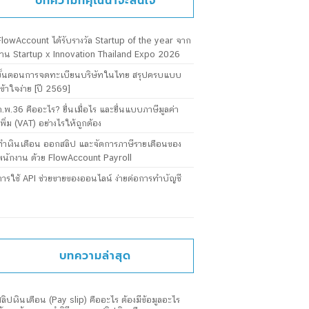
บทความที่คุณน่าจะสนใจ
FlowAccount ได้รับรางวัล Startup of the year จาก
งาน Startup x Innovation Thailand Expo 2026
ขั้นตอนการจดทะเบียนบริษัทในไทย สรุปครบแบบ
เข้าใจง่าย [ปี 2569]
ภ.พ.36 คืออะไร? ยื่นเมื่อไร และยื่นแบบภาษีมูลค่า
เพิ่ม (VAT) อย่างไรให้ถูกต้อง
ทำเงินเดือน ออกสลิป และจัดการภาษีรายเดือนของ
พนักงาน ด้วย FlowAccount Payroll
การใช้ API ช่วยขายของออนไลน์ ง่ายต่อการทำบัญชี
บทความล่าสุด
สลิปเงินเดือน (Pay slip) คืออะไร ต้องมีข้อมูลอะไร