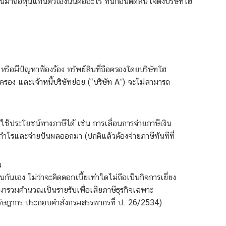
มาถือหุ้นแทนตัวเองนั้นคืออะไร ทีนี้ก่อนตัดสินใจตั้งบริษัทโฮ
น หรือมีปัญหาฟ้องร้อง ทรัพย์สินที่ถือครองโดยบริษัทโฮ
้มครอง และเจ้าหนี้บริษัทย่อย (“บริษัท A”) จะไม่สามารถ
อใช้ประโยชน์ทางภาษีได้ เช่น การเลื่อนการจ่ายภาษีเงิน
มีกำไรและจ่ายปันผลออกมา (ปกติแล้วต้องจ่ายภาษีทันทีที่
ม
ินกันเอง ไม่ว่าจะคิดดอกเบี้ยเท่าใดไม่ถือเป็นกิจการเยี่ยง
มารวมคำนวณเป็นรายรับเพื่อเสียภาษีธุรกิจเฉพาะ
รัษฎากร ประกอบคำสั่งกรมสรรพากรที่ ป. 26/2534)