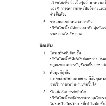
บริษัทโฮลดิ้ง ถือเป็นศูนย์กลางควา
ย่อยๆ การจัดการทรัพย์สินจึงง่ายและ
ง่ายขึ้นด้วย
วางแผนส่งต่อมรดกจากธุรกิจ:
บริษัทโฮลดิ้ง มีสัดส่วนการถือหุ้นชั
จากบุคคลไปยังบุคคล
ข้อเสีย
โครงสร้างซับซ้อนขึ้น
บริษัทโฮลดิ้งที่มีบริษัทย่อยหลายแห่ง
กฎหมายและการบัญชีมากขึ้นกว่าปกติ
ต้นทุนที่สูงขึ้น
การจัดตั้งบริษัทหลายแห่ง มีต้นทุนค่
จ่ายในการดำเนินงานเพิ่มขึ้นได้
ขัดแย้งเรื่องการตัดสินใจ
บริษัทโฮลดิ้งจะมีอำนาจควบคุมโดยรว
ไม่ชอบใจกับนโยบายนี้เท่าใดนัก ซึ