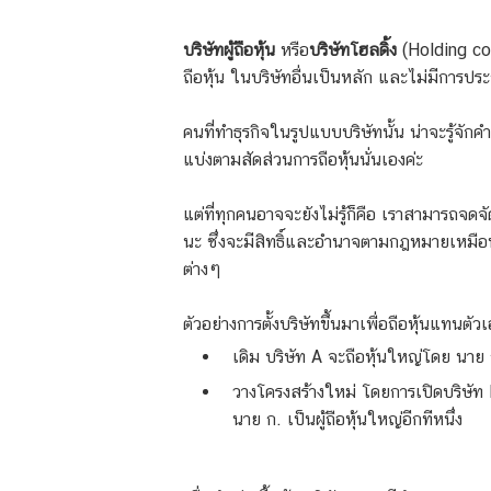
บริษัทผู้ถือหุ้น
หรือ
บริษัทโฮลดิ้ง
(Holding com
ถือหุ้น ในบริษัทอื่นเป็นหลัก และไม่มีการป
คนที่ทำธุรกิจในรูปแบบบริษัทนั้น น่าจะรู้จักคำว่
แบ่งตามสัดส่วนการถือหุ้นนั่นเองค่ะ
แต่ที่ทุกคนอาจจะยังไม่รู้ก็คือ เราสามารถจดจัดต
นะ ซึ่งจะมีสิทธิ์และอำนาจตามกฎหมายเหมื
ต่างๆ
ตัวอย่างการตั้งบริษัทขึ้นมาเพื่อถือหุ้นแทนตัว
เดิม บริษัท A จะถือหุ้นใหญ่โดย นาย
วางโครงสร้างใหม่ โดยการเปิดบริษัท H
นาย ก. เป็นผู้ถือหุ้นใหญ่อีกทีหนึ่ง