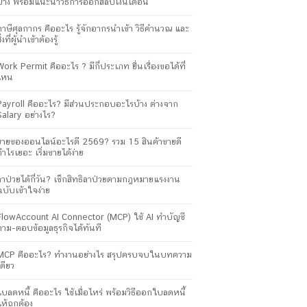
บ้าง พร้อมแนะนำวิธีการออกสลิปเงินเดือน
ภาษีศุลกากร คืออะไร รู้จักอากรนำเข้า วิธีคำนวณ และ
ิ่งที่ผู้นำเข้าต้องรู้
Work Permit คืออะไร ? มีกี่ประเภท ยื่นเรื่องขอได้ที่
ไหน
Payroll คืออะไร? มีส่วนประกอบอะไรบ้าง ต่างจาก
Salary อย่างไร?
ขายของออนไลน์อะไรดี 2569? รวม 15 สินค้าขายดี
กำไรเยอะ เริ่มขายได้ง่าย
ลาป่วยได้กี่วัน? เช็กสิทธิลาป่วยตามกฎหมายแรงงาน
ฉบับเข้าใจง่าย
FlowAccount AI Connector (MCP) ใช้ AI ทำบัญชี
ถาม-ตอบข้อมูลธุรกิจได้ทันที
MCP คืออะไร? ทำงานอย่างไร สรุปครบจบในบทความ
เดียว
ใบลดหนี้ คืออะไร ใช้เมื่อไหร่ พร้อมวิธีออกใบลดหนี้
ให้ถูกต้อง