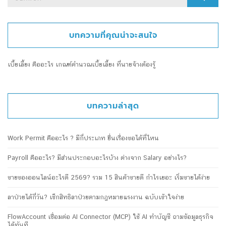
for:
บทความที่คุณน่าจะสนใจ
เบี้ยเลี้ยง คืออะไร เกณฑ์คำนวณเบี้ยเลี้ยง ที่นายจ้างต้องรู้
บทความล่าสุด
Work Permit คืออะไร ? มีกี่ประเภท ยื่นเรื่องขอได้ที่ไหน
Payroll คืออะไร? มีส่วนประกอบอะไรบ้าง ต่างจาก Salary อย่างไร?
ขายของออนไลน์อะไรดี 2569? รวม 15 สินค้าขายดี กำไรเยอะ เริ่มขายได้ง่าย
ลาป่วยได้กี่วัน? เช็กสิทธิลาป่วยตามกฎหมายแรงงาน ฉบับเข้าใจง่าย
FlowAccount เชื่อมต่อ AI Connector (MCP) ใช้ AI ทำบัญชี ถามข้อมูลธุรกิจ
ได้ทันที