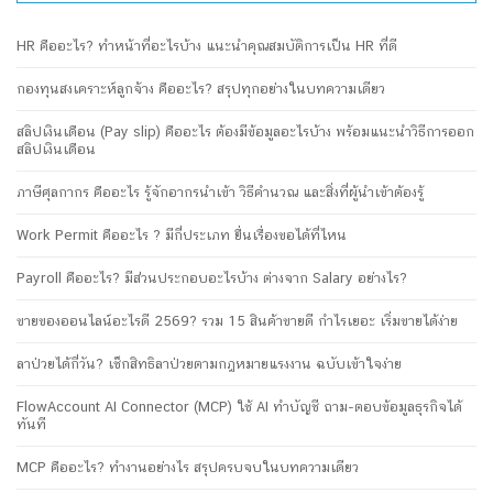
HR คืออะไร? ทำหน้าที่อะไรบ้าง แนะนำคุณสมบัติการเป็น HR ที่ดี
กองทุนสงเคราะห์ลูกจ้าง คืออะไร? สรุปทุกอย่างในบทความเดียว
สลิปเงินเดือน (Pay slip) คืออะไร ต้องมีข้อมูลอะไรบ้าง พร้อมแนะนำวิธีการออก
สลิปเงินเดือน
ภาษีศุลกากร คืออะไร รู้จักอากรนำเข้า วิธีคำนวณ และสิ่งที่ผู้นำเข้าต้องรู้
Work Permit คืออะไร ? มีกี่ประเภท ยื่นเรื่องขอได้ที่ไหน
Payroll คืออะไร? มีส่วนประกอบอะไรบ้าง ต่างจาก Salary อย่างไร?
ขายของออนไลน์อะไรดี 2569? รวม 15 สินค้าขายดี กำไรเยอะ เริ่มขายได้ง่าย
ลาป่วยได้กี่วัน? เช็กสิทธิลาป่วยตามกฎหมายแรงงาน ฉบับเข้าใจง่าย
FlowAccount AI Connector (MCP) ใช้ AI ทำบัญชี ถาม-ตอบข้อมูลธุรกิจได้
ทันที
MCP คืออะไร? ทำงานอย่างไร สรุปครบจบในบทความเดียว