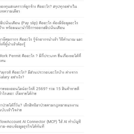
กองทุนสงเคราะห์ลูกจ้าง คืออะไร? สรุปทุกอย่างใน
บทความเดียว
สลิปเงินเดือน (Pay slip) คืออะไร ต้องมีข้อมูลอะไร
บ้าง พร้อมแนะนำวิธีการออกสลิปเงินเดือน
ภาษีศุลกากร คืออะไร รู้จักอากรนำเข้า วิธีคำนวณ และ
ิ่งที่ผู้นำเข้าต้องรู้
Work Permit คืออะไร ? มีกี่ประเภท ยื่นเรื่องขอได้ที่
ไหน
Payroll คืออะไร? มีส่วนประกอบอะไรบ้าง ต่างจาก
Salary อย่างไร?
ขายของออนไลน์อะไรดี 2569? รวม 15 สินค้าขายดี
กำไรเยอะ เริ่มขายได้ง่าย
ลาป่วยได้กี่วัน? เช็กสิทธิลาป่วยตามกฎหมายแรงงาน
ฉบับเข้าใจง่าย
FlowAccount AI Connector (MCP) ใช้ AI ทำบัญชี
ถาม-ตอบข้อมูลธุรกิจได้ทันที