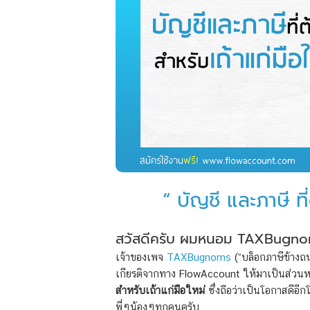
“ บัญชี และภาษี ที่
สวัสดีครับ ผมหนอม TAXBugn
เจ้าของเพจ
TAXBugnoms
(“บล็อกภาษีข้างถ
เกียรติจากทาง FlowAccount ให้มาเป็นส่วนหน
สำหรับเถ้าแก่มือใหม่
ซึ่งถือว่าเป็นโอกาสดีอีกโ
พี่ๆน้องๆทุกคนครับ