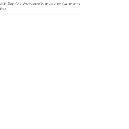
MCP คืออะไร? ทำงานอย่างไร สรุปครบจบในบทความ
เดียว