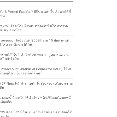
Work Permit คืออะไร ? มีกี่ประเภท ยื่นเรื่องขอได้ที่
ไหน
Payroll คืออะไร? มีส่วนประกอบอะไรบ้าง ต่างจาก
Salary อย่างไร?
ขายของออนไลน์อะไรดี 2569? รวม 15 สินค้าขายดี
กำไรเยอะ เริ่มขายได้ง่าย
ลาป่วยได้กี่วัน? เช็กสิทธิลาป่วยตามกฎหมายแรงงาน
ฉบับเข้าใจง่าย
FlowAccount เชื่อมต่อ AI Connector (MCP) ใช้ AI
ทำบัญชี ถามข้อมูลธุรกิจได้ทันที
MCP คืออะไร? ทำงานอย่างไร สรุปครบจบในบทความ
เดียว
ใบลดหนี้ คืออะไร ใช้เมื่อไหร่ พร้อมวิธีออกใบลดหนี้
ให้ถูกต้อง
POS คืออะไร? มีกี่รูปแบบ ร้านค้าของคุณควรเลือกใช้
แบบไหน