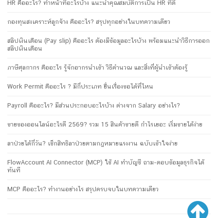
HR คืออะไร? ทำหน้าที่อะไรบ้าง แนะนำคุณสมบัติการเป็น HR ที่ดี
กองทุนสงเคราะห์ลูกจ้าง คืออะไร? สรุปทุกอย่างในบทความเดียว
สลิปเงินเดือน (Pay slip) คืออะไร ต้องมีข้อมูลอะไรบ้าง พร้อมแนะนำวิธีการออก
สลิปเงินเดือน
ภาษีศุลกากร คืออะไร รู้จักอากรนำเข้า วิธีคำนวณ และสิ่งที่ผู้นำเข้าต้องรู้
Work Permit คืออะไร ? มีกี่ประเภท ยื่นเรื่องขอได้ที่ไหน
Payroll คืออะไร? มีส่วนประกอบอะไรบ้าง ต่างจาก Salary อย่างไร?
ขายของออนไลน์อะไรดี 2569? รวม 15 สินค้าขายดี กำไรเยอะ เริ่มขายได้ง่าย
ลาป่วยได้กี่วัน? เช็กสิทธิลาป่วยตามกฎหมายแรงงาน ฉบับเข้าใจง่าย
FlowAccount AI Connector (MCP) ใช้ AI ทำบัญชี ถาม-ตอบข้อมูลธุรกิจได้
ทันที
MCP คืออะไร? ทำงานอย่างไร สรุปครบจบในบทความเดียว