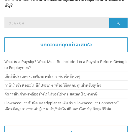
บัญชี
Search
Searc
for:
บทความที่คุณน่าจะสนใจ
What is a Payslip? What Must Be Included in a Payslip Before Giving It
to Employees?
เช็คมีกี่ประเภท รวมเรื่องการสั่งจ่าย-รับเช็คที่ควรรู้
ภาษีนำเข้า คืออะไร มีกี่ประเภท พร้อมวิธีลดต้นทุนสำหรับธุรกิจ
จัดการสินค้าคงเหลืออย่างไรให้ของไม่หาย และลดปัญหาภาษี
FlowAccount จับมือ Readyplanet เปิดตัว “FlowAccount Connector”
เชื่อมข้อมูลการขายเข้าสู่ระบบบัญชีอัตโนมัติ ตอบโจทย์ธุรกิจยุคดิจิทัล