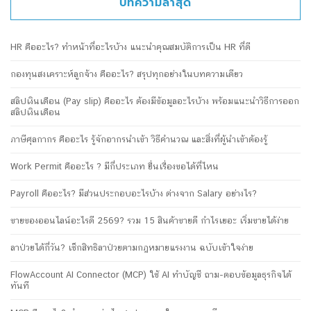
บทความล่าสุด
HR คืออะไร? ทำหน้าที่อะไรบ้าง แนะนำคุณสมบัติการเป็น HR ที่ดี
กองทุนสงเคราะห์ลูกจ้าง คืออะไร? สรุปทุกอย่างในบทความเดียว
สลิปเงินเดือน (Pay slip) คืออะไร ต้องมีข้อมูลอะไรบ้าง พร้อมแนะนำวิธีการออก
สลิปเงินเดือน
ภาษีศุลกากร คืออะไร รู้จักอากรนำเข้า วิธีคำนวณ และสิ่งที่ผู้นำเข้าต้องรู้
Work Permit คืออะไร ? มีกี่ประเภท ยื่นเรื่องขอได้ที่ไหน
Payroll คืออะไร? มีส่วนประกอบอะไรบ้าง ต่างจาก Salary อย่างไร?
ขายของออนไลน์อะไรดี 2569? รวม 15 สินค้าขายดี กำไรเยอะ เริ่มขายได้ง่าย
ลาป่วยได้กี่วัน? เช็กสิทธิลาป่วยตามกฎหมายแรงงาน ฉบับเข้าใจง่าย
FlowAccount AI Connector (MCP) ใช้ AI ทำบัญชี ถาม-ตอบข้อมูลธุรกิจได้
ทันที