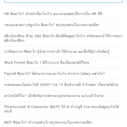
HR คืออะไร? ทำหน้าที่อะไรบ้าง แนะนำคุณสมบัติการเป็น HR ที่ดี
กองทุนสงเคราะห์ลูกจ้าง คืออะไร? สรุปทุกอย่างในบทความเดียว
สลิปเงินเดือน (Pay slip) คืออะไร ต้องมีข้อมูลอะไรบ้าง พร้อมแนะนำวิธีการออก
สลิปเงินเดือน
ภาษีศุลกากร คืออะไร รู้จักอากรนำเข้า วิธีคำนวณ และสิ่งที่ผู้นำเข้าต้องรู้
Work Permit คืออะไร ? มีกี่ประเภท ยื่นเรื่องขอได้ที่ไหน
Payroll คืออะไร? มีส่วนประกอบอะไรบ้าง ต่างจาก Salary อย่างไร?
ขายของออนไลน์อะไรดี 2569? รวม 15 สินค้าขายดี กำไรเยอะ เริ่มขายได้ง่าย
ลาป่วยได้กี่วัน? เช็กสิทธิลาป่วยตามกฎหมายแรงงาน ฉบับเข้าใจง่าย
FlowAccount AI Connector (MCP) ใช้ AI ทำบัญชี ถาม-ตอบข้อมูลธุรกิจได้
ทันที
MCP คืออะไร? ทำงานอย่างไร สรุปครบจบในบทความเดียว