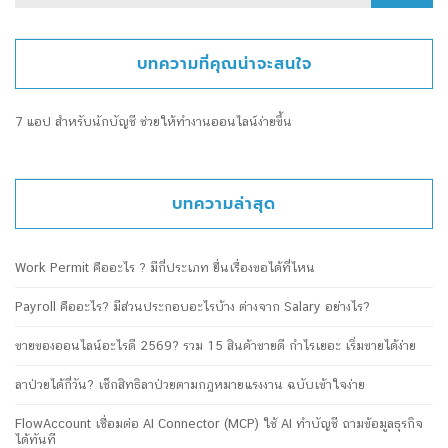
for:
บทความที่คุณน่าจะสนใจ
7 แอป สำหรับนักบัญชี ช่วยให้ทำงานออนไลน์ง่ายขึ้น
บทความล่าสุด
Work Permit คืออะไร ? มีกี่ประเภท ยื่นเรื่องขอได้ที่ไหน
Payroll คืออะไร? มีส่วนประกอบอะไรบ้าง ต่างจาก Salary อย่างไร?
ขายของออนไลน์อะไรดี 2569? รวม 15 สินค้าขายดี กำไรเยอะ เริ่มขายได้ง่าย
ลาป่วยได้กี่วัน? เช็กสิทธิลาป่วยตามกฎหมายแรงงาน ฉบับเข้าใจง่าย
FlowAccount เชื่อมต่อ AI Connector (MCP) ใช้ AI ทำบัญชี ถามข้อมูลธุรกิจ
ได้ทันที