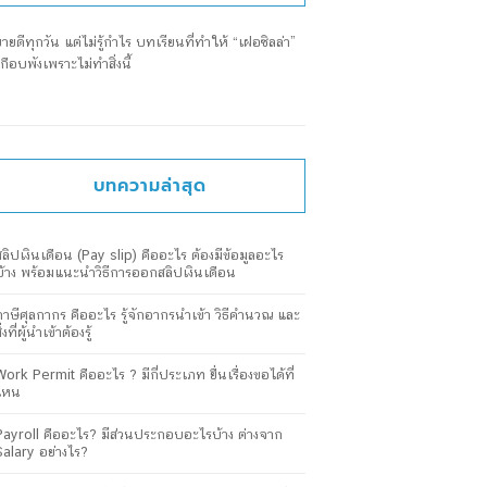
ขายดีทุกวัน แต่ไม่รู้กำไร บทเรียนที่ทำให้ “เฝอซิลล่า”
เกือบพังเพราะไม่ทำสิ่งนี้
บทความล่าสุด
สลิปเงินเดือน (Pay slip) คืออะไร ต้องมีข้อมูลอะไร
บ้าง พร้อมแนะนำวิธีการออกสลิปเงินเดือน
ภาษีศุลกากร คืออะไร รู้จักอากรนำเข้า วิธีคำนวณ และ
ิ่งที่ผู้นำเข้าต้องรู้
Work Permit คืออะไร ? มีกี่ประเภท ยื่นเรื่องขอได้ที่
ไหน
Payroll คืออะไร? มีส่วนประกอบอะไรบ้าง ต่างจาก
Salary อย่างไร?