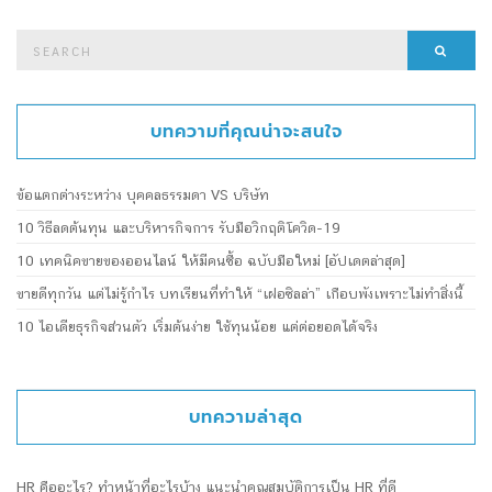
Search
Searc
for:
บทความที่คุณน่าจะสนใจ
ข้อแตกต่างระหว่าง บุคคลธรรมดา VS บริษัท
10 วิธีลดต้นทุน และบริหารกิจการ รับมือวิกฤติโควิด-19
10 เทคนิคขายของออนไลน์ ให้มีคนซื้อ ฉบับมือใหม่ [อัปเดตล่าสุด]
ขายดีทุกวัน แต่ไม่รู้กำไร บทเรียนที่ทำให้ “เฝอซิลล่า” เกือบพังเพราะไม่ทำสิ่งนี้
10 ไอเดียธุรกิจส่วนตัว เริ่มต้นง่าย ใช้ทุนน้อย แต่ต่อยอดได้จริง
บทความล่าสุด
HR คืออะไร? ทำหน้าที่อะไรบ้าง แนะนำคุณสมบัติการเป็น HR ที่ดี