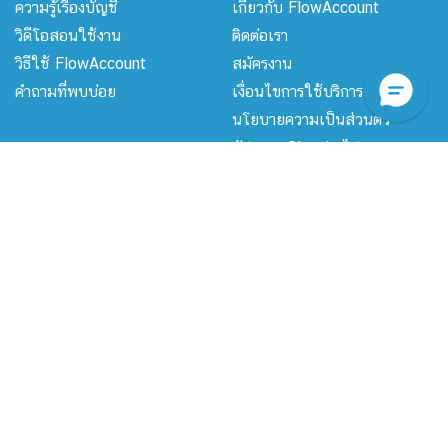
ความรู้เรื่องบัญชี
เกี่ยวกับ FlowAccount
วิดีโอสอนใช้งาน
ติดต่อเรา
วิธีใช้ FlowAccount
สมัครงาน
คำถามที่พบบ่อย
เงื่อนไขการใช้บริการ
นโยบายความเป็นส่วนตัว
AutoKey
อัปเกรด Classic ไป
FlowAccount
ฟังก์ชั่นสำหรับผู้ประกอบการ
ฟังก์ชั่นสำหรับนักบัญชี
ค้นหาเพิ่มเติม
ติดต่อฝ่ายบริการลูกค้า
020268989
support@flowaccount.com
เวลาทำการ