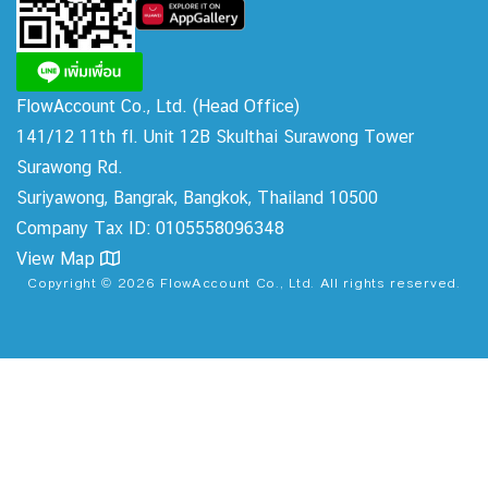
FlowAccount Co., Ltd.
(Head Office)
141/12 11th fl. Unit 12B Skulthai Surawong Tower
Surawong Rd.
Suriyawong, Bangrak, Bangkok, Thailand 10500
Company Tax ID: 0105558096348
View Map
Copyright © 2026 FlowAccount Co., Ltd. All rights reserved.