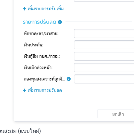
ือนสะสม (แบบใหม่)