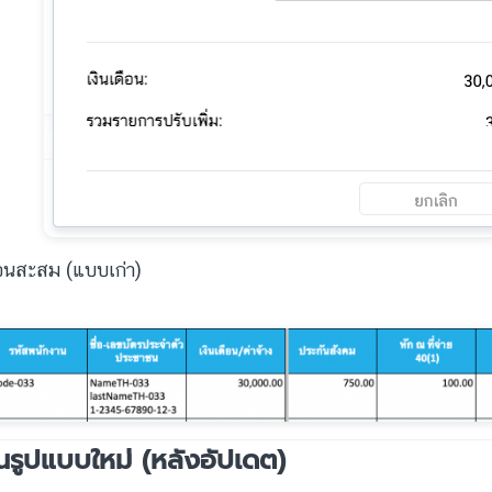
ือนสะสม (แบบเก่า)
นรูปแบบใหม่ (หลังอัปเดต)