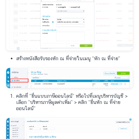
สร้างหนังสือรับรองหัก ณ ที่จ่ายในเมนู “หัก ณ ที่จ่าย”
คลิกที่ “ยื่นแบบภาษีออนไลน์” หรือไปที่เมนูบริหารบัญชี >
เลือก “บริหารภาษีมูลค่าเพิ่ม” > คลิก “ยื่นหัก ณ ที่จ่าย
ออนไลน์”