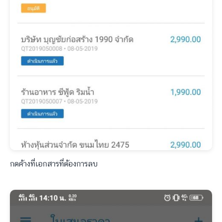
กดค้างที่เอกสารที่ต้องการลบ