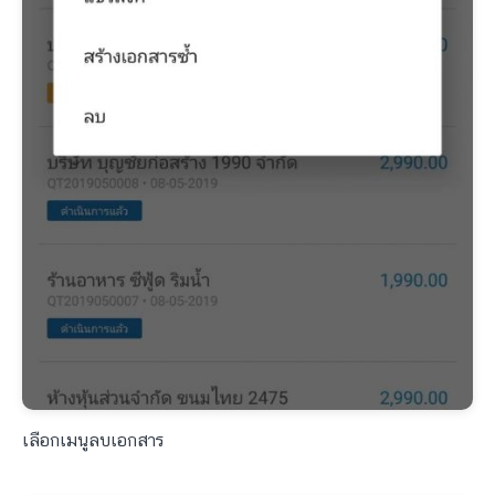
เลือกเมนูลบเอกสาร